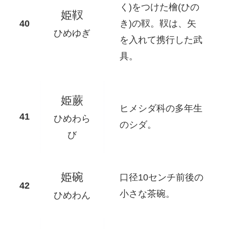
く)をつけた檜(ひの
姫靫
き)の靫。靫は、矢
ひめゆぎ
を入れて携行した武
具。
姫蕨
ヒメシダ科の多年生
ひめわら
のシダ。
び
姫碗
口径10センチ前後の
小さな茶碗。
ひめわん