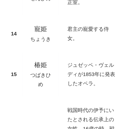
正室。
寵姫
君主の寵愛する侍
女。
ちょうき
椿姫
ジュゼッペ・ヴェル
ディが1853年に発表
つばきひ
したオペラ。
め
戦国時代の伊予にい
たとされる伝承上の
女性。16歳の時、戦