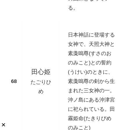
る。
日本神話に登場する
女神で、天照大神と
素戔嗚尊(すさのお
のみこと)との誓約
田心姫
(うけい)のときに、
素戔嗚尊の剣から生
たごりひ
まれた三女神の一。
め
沖ノ島にある沖津宮
に祀られている。田
霧姫命(たきりびめ
のみこと)