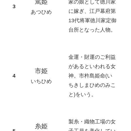
篤姫
家の娘として徳川家
に嫁ぎ、江戸幕府第
あつひめ
13代将軍徳川家定御
台所となった人物。
金運・財運のご利益
があるといわれる女
市姫
神。市杵島姫命(い
いちひめ
ちきしまひめのみこ
と)をいう。
製糸・織物工場の女
糸姫
子工員を美化してい