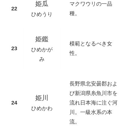
姫瓜
マクワウリの一品
種。
ひめうり
姫鑑
模範となるべき女
ひめかが
性。
み
長野県北安曇郡およ
び新潟県糸魚川市を
姫川
流れ日本海に注ぐ河
ひめかわ
川。一級水系の本
流。