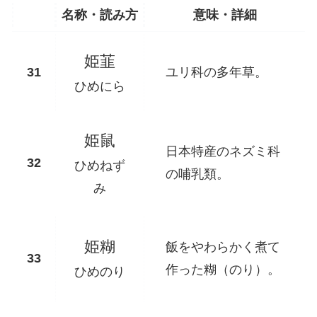
名称・読み方
意味・詳細
姫韮
ユリ科の多年草。
ひめにら
姫鼠
日本特産のネズミ科
ひめねず
の哺乳類。
み
姫糊
飯をやわらかく煮て
作った糊（のり）。
ひめのり