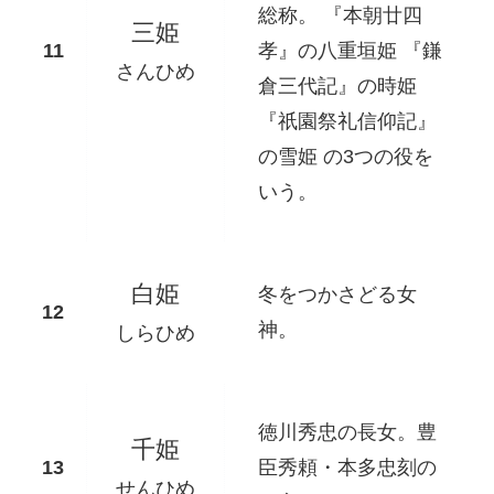
総称。 『本朝廿四
三姫
孝』の八重垣姫 『鎌
さんひめ
倉三代記』の時姫
『祇園祭礼信仰記』
の雪姫 の3つの役を
いう。
白姫
冬をつかさどる女
神。
しらひめ
徳川秀忠の長女。豊
千姫
臣秀頼・本多忠刻の
せんひめ