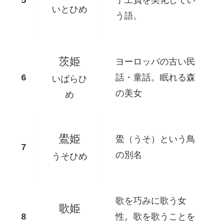
いとひめ
う語。
茨姫
ヨーロッパの古い民
話・童話。眠れる森
いばらひ
の美女
め
鷽姫
鷽（うそ）という鳥
の別名
うそひめ
歌を巧みに歌う女
歌姫
性。歌を歌うことを