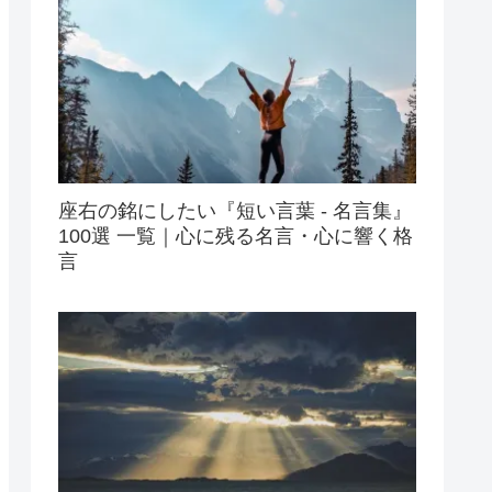
座右の銘にしたい『短い言葉 - 名言集』
100選 一覧｜心に残る名言・心に響く格
言