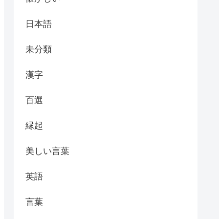
日本語
未分類
漢字
百選
縁起
美しい言葉
英語
言葉