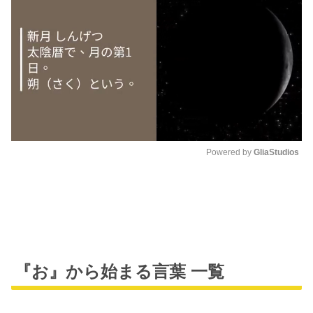
Powered by 
GliaStudios
M
u
t
e
『お』から始まる言葉 一覧