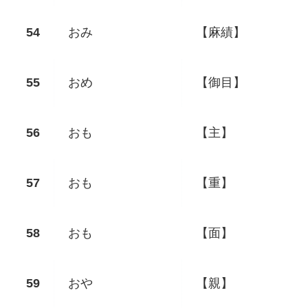
おみ
【麻績】
おめ
【御目】
おも
【主】
おも
【重】
おも
【面】
おや
【親】