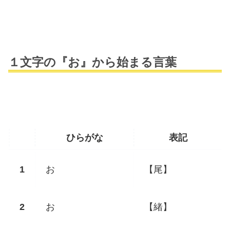
１文字の『お』から始まる言葉
ひらがな
表記
お
【尾】
お
【緒】