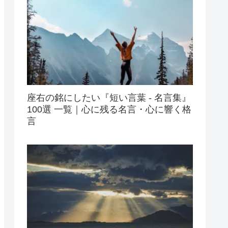
座右の銘にしたい『短い言葉 - 名言集』
100選 一覧｜心に残る名言・心に響く格
言