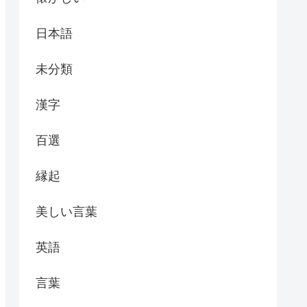
日本語
未分類
漢字
百選
縁起
美しい言葉
英語
言葉