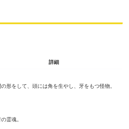
M
u
t
e
詳細
間の形をして、頭には角を生やし、牙をもつ怪物。
者の霊魂。