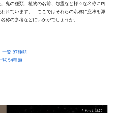
た。鬼の種類、植物の名前、怨霊など様々な名称に凶
使われています。 ここではそれらの名称に意味を添
う名称の参考などにいかがでしょうか。
一覧 87種類
覧 54種類
もっと読む
arrow_forward_ios