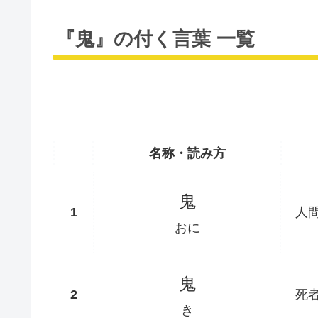
『鬼』の付く言葉 一覧
名称・読み方
鬼
人
おに
鬼
死
き