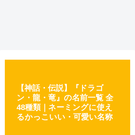
【神話・伝説】『ドラゴ
ン・龍・竜』の名前一覧 全
48種類｜ネーミングに使え
るかっこいい・可愛い名称