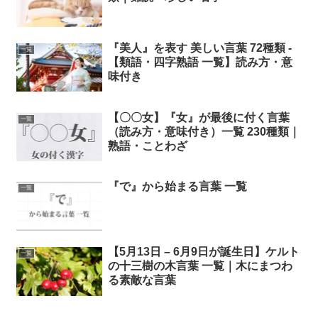
『美人』を表す 美しい言葉 72種類 -
一覧
【類語・四字熟語 一覧】読み方・意
味付き
【〇〇女】『女』が最後に付く言葉
一覧
（読み方・意味付き）一覧 230種類｜
熟語・ことわざ
『で』から始まる言葉 一覧
一覧
【5月13日 – 6月9日が誕生日】ケルト
一覧
の十三樹の木言葉 一覧｜木にまつわ
る素敵な言葉