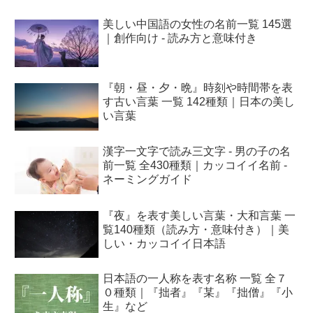
美しい中国語の女性の名前一覧 145選
｜創作向け - 読み方と意味付き
『朝・昼・夕・晩』時刻や時間帯を表
す古い言葉 一覧 142種類｜日本の美し
い言葉
漢字一文字で読み三文字 - 男の子の名
前一覧 全430種類｜カッコイイ名前 -
ネーミングガイド
『夜』を表す美しい言葉・大和言葉 一
覧140種類（読み方・意味付き）｜美
しい・カッコイイ日本語
日本語の一人称を表す名称 一覧 全７
０種類｜『拙者』『某』『拙僧』『小
生』など