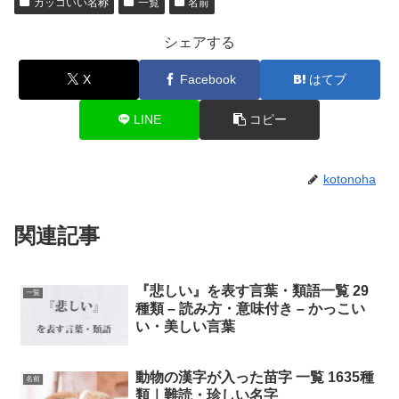
カッコいい名称
一覧
名前
シェアする
X
Facebook
はてブ
LINE
コピー
kotonoha
関連記事
『悲しい』を表す言葉・類語一覧 29
一覧
種類 – 読み方・意味付き – かっこい
い・美しい言葉
動物の漢字が入った苗字 一覧 1635種
名前
類｜難読・珍しい名字