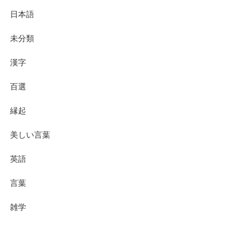
日本語
未分類
漢字
百選
縁起
美しい言葉
英語
言葉
雑学