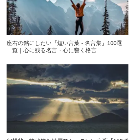
座右の銘にしたい『短い言葉 - 名言集』100選
一覧｜心に残る名言・心に響く格言