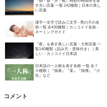
『朝・昼・夕・晩』時刻や時間帯を表
す古い言葉 一覧 142種類｜日本の美し
い言葉
漢字一文字で読み三文字 - 男の子の名
前一覧 全430種類｜カッコイイ名前 -
ネーミングガイド
『夜』を表す美しい言葉・大和言葉 一
覧140種類（読み方・意味付き）｜美
しい・カッコイイ日本語
日本語の一人称を表す名称 一覧 全７
０種類｜『拙者』『某』『拙僧』『小
生』など
コメント