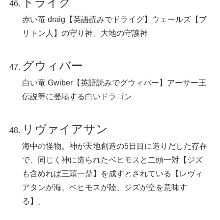
ドライグ
赤い竜 draig【英語読みでドライグ】ウェールズ【ブ
リトン人】の守り神、大地の守護神
グウィバー
白い竜 Gwiber【英語読みでグウィバー】アーサー王
伝説等に登場する白いドラゴン
リヴァイアサン
海中の怪物。神が天地創造の5日目に造りだした存在
で、同じく神に造られたベヒモスと二頭一対【ジズ
も含めれば三頭一鼎】を成すとされている【レヴィ
アタンが海、ベヒモスが陸、ジズが空を意味す
る】。