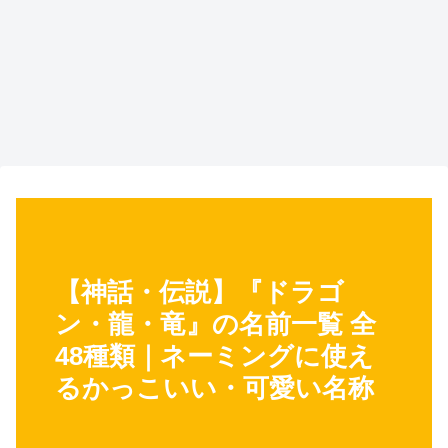
【神話・伝説】『ドラゴ
ン・龍・竜』の名前一覧 全
48種類｜ネーミングに使え
るかっこいい・可愛い名称