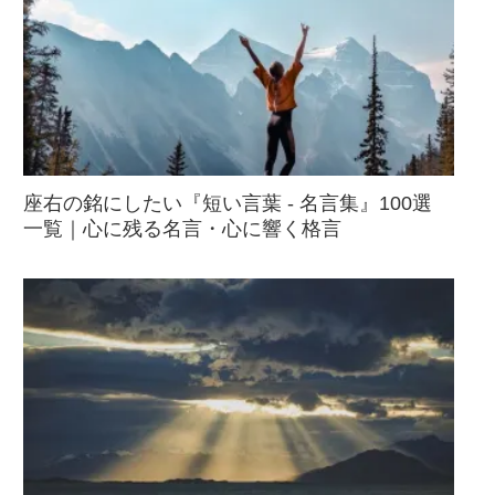
座右の銘にしたい『短い言葉 - 名言集』100選
一覧｜心に残る名言・心に響く格言