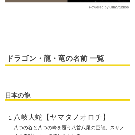
Powered by 
GliaStudios
M
u
t
e
ドラゴン・龍・竜の名前 一覧
日本の龍
八岐大蛇【ヤマタノオロチ】
八つの谷と八つの峰を覆う八首八尾の巨龍。スサノ