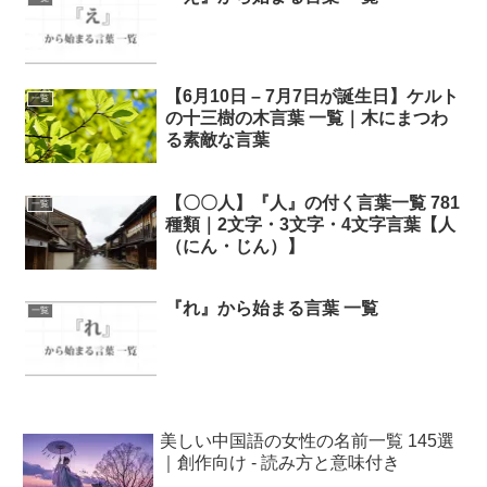
【6月10日 – 7月7日が誕生日】ケルト
一覧
の十三樹の木言葉 一覧｜木にまつわ
る素敵な言葉
【〇〇人】『人』の付く言葉一覧 781
一覧
種類｜2文字・3文字・4文字言葉【人
（にん・じん）】
『れ』から始まる言葉 一覧
一覧
美しい中国語の女性の名前一覧 145選
｜創作向け - 読み方と意味付き