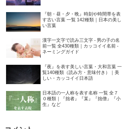
『朝・昼・夕・晩』時刻や時間帯を表
す古い言葉 一覧 142種類｜日本の美し
い言葉
漢字一文字で読み三文字 - 男の子の名
前一覧 全430種類｜カッコイイ名前 -
ネーミングガイド
『夜』を表す美しい言葉・大和言葉 一
覧140種類（読み方・意味付き）｜美
しい・カッコイイ日本語
日本語の一人称を表す名称 一覧 全７
０種類｜『拙者』『某』『拙僧』『小
生』など