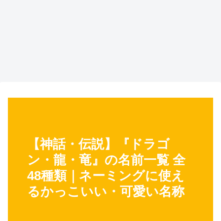
【神話・伝説】『ドラゴ
ン・龍・竜』の名前一覧 全
48種類｜ネーミングに使え
るかっこいい・可愛い名称