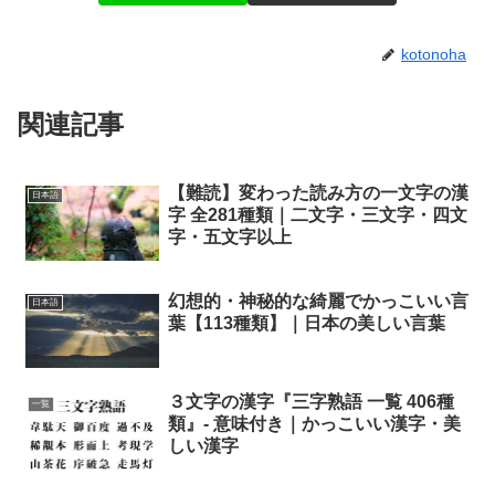
kotonoha
関連記事
【難読】変わった読み方の一文字の漢
日本語
字 全281種類｜二文字・三文字・四文
字・五文字以上
幻想的・神秘的な綺麗でかっこいい言
日本語
葉【113種類】｜日本の美しい言葉
３文字の漢字『三字熟語 一覧 406種
一覧
類』- 意味付き｜かっこいい漢字・美
しい漢字