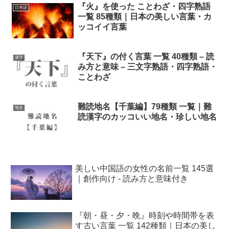
『火』を使った ことわざ・四字熟語
日本語
一覧 85種類｜日本の美しい言葉・カ
ッコイイ言葉
『天下』の付く言葉 一覧 40種類 – 読
漢字
み方と意味 – 三文字熟語・四字熟語・
ことわざ
難読地名【千葉編】79種類 一覧｜難
地名
読漢字のカッコいい地名・珍しい地名
美しい中国語の女性の名前一覧 145選
｜創作向け - 読み方と意味付き
『朝・昼・夕・晩』時刻や時間帯を表
す古い言葉 一覧 142種類｜日本の美し