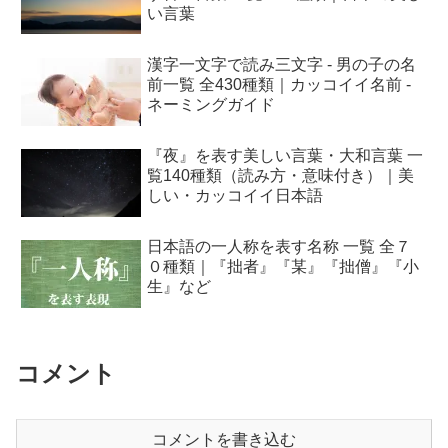
い言葉
漢字一文字で読み三文字 - 男の子の名
前一覧 全430種類｜カッコイイ名前 -
ネーミングガイド
『夜』を表す美しい言葉・大和言葉 一
覧140種類（読み方・意味付き）｜美
しい・カッコイイ日本語
日本語の一人称を表す名称 一覧 全７
０種類｜『拙者』『某』『拙僧』『小
生』など
コメント
コメントを書き込む