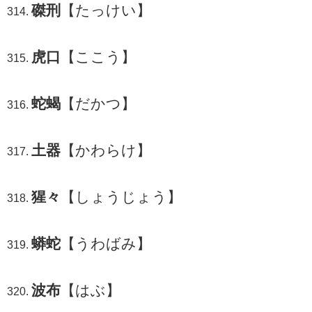
磔刑
【たっけい】
虎口
【ここう】
蛇蝎
【だかつ】
土器
【かわらけ】
猩々
【しょうじょう】
蟒蛇
【うわばみ】
波布
【はぶ】