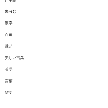
未分類
漢字
百選
縁起
美しい言葉
英語
言葉
雑学