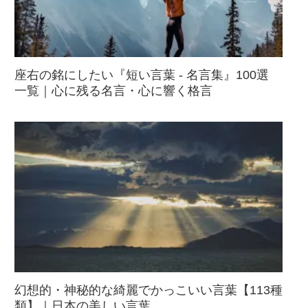
座右の銘にしたい『短い言葉 - 名言集』100選
一覧｜心に残る名言・心に響く格言
幻想的・神秘的な綺麗でかっこいい言葉【113種
類】｜日本の美しい言葉