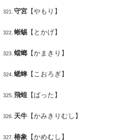
守宮
【やもり】
蜥蜴
【とかげ】
蟷螂
【かまきり】
蟋蟀
【こおろぎ】
飛蝗
【ばった】
天牛
【かみきりむし】
椿象
【かめむし】