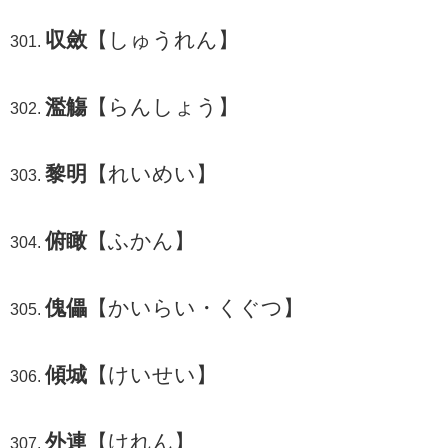
収斂
【しゅうれん】
濫觴
【らんしょう】
黎明
【れいめい】
俯瞰
【ふかん】
傀儡
【かいらい・くぐつ】
傾城
【けいせい】
外連
【けれん】