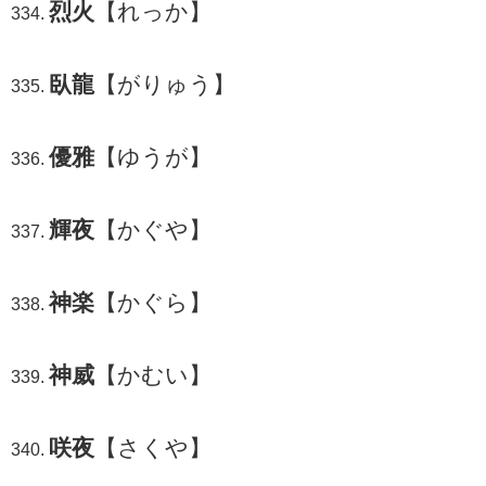
烈火
【れっか】
臥龍
【がりゅう】
優雅
【ゆうが】
輝夜
【かぐや】
神楽
【かぐら】
神威
【かむい】
咲夜
【さくや】