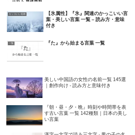
【氷属性】『氷』関連のかっこいい言
カッコいい名称
葉・美しい言葉 一覧 – 読み方・意味
付き
『た』から始まる言葉 一覧
一覧
美しい中国語の女性の名前一覧 145選
｜創作向け - 読み方と意味付き
『朝・昼・夕・晩』時刻や時間帯を表
す古い言葉 一覧 142種類｜日本の美し
い言葉
漢字一文字で読み三文字 - 男の子の名