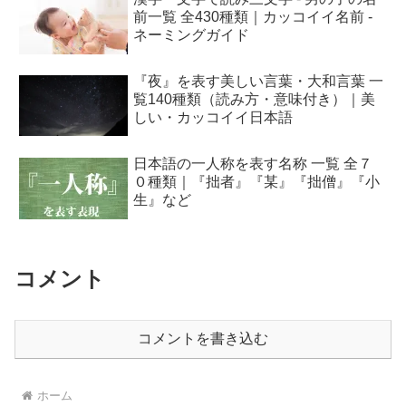
前一覧 全430種類｜カッコイイ名前 -
ネーミングガイド
『夜』を表す美しい言葉・大和言葉 一
覧140種類（読み方・意味付き）｜美
しい・カッコイイ日本語
日本語の一人称を表す名称 一覧 全７
０種類｜『拙者』『某』『拙僧』『小
生』など
コメント
コメントを書き込む
ホーム