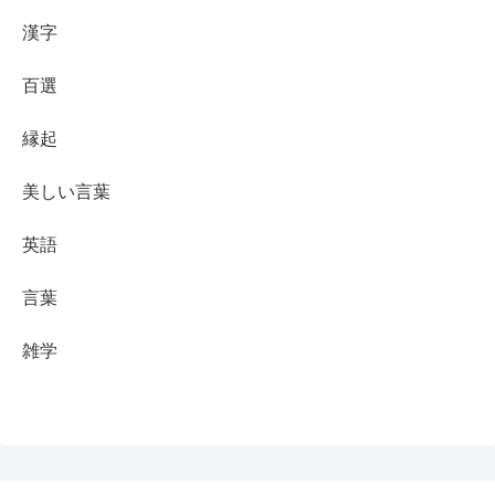
漢字
百選
縁起
美しい言葉
英語
言葉
雑学