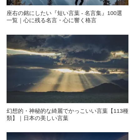
座右の銘にしたい『短い言葉 - 名言集』100選
一覧｜心に残る名言・心に響く格言
幻想的・神秘的な綺麗でかっこいい言葉【113種
類】｜日本の美しい言葉