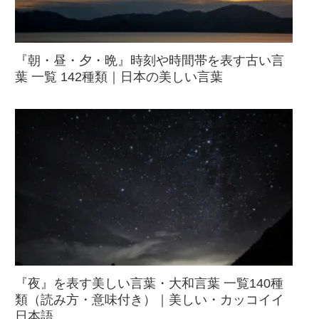
『朝・昼・夕・晩』時刻や時間帯を表す古い言
葉 一覧 142種類｜日本の美しい言葉
『夜』を表す美しい言葉・大和言葉 一覧140種
類（読み方・意味付き）｜美しい・カッコイイ
日本語