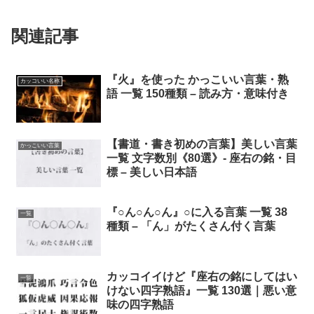
関連記事
『火』を使った かっこいい言葉・熟
カッコいい名称
語 一覧 150種類 – 読み方・意味付き
【書道・書き初めの言葉】美しい言葉
かっこいい言葉
一覧 文字数別《80選》- 座右の銘・目
標 – 美しい日本語
『○ん○ん○ん』○に入る言葉 一覧 38
一覧
種類 – 「ん」がたくさん付く言葉
カッコイイけど『座右の銘にしてはい
一覧
けない四字熟語』一覧 130選｜悪い意
味の四字熟語