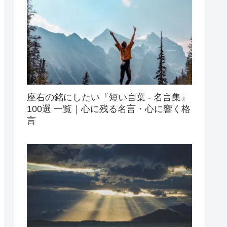
座右の銘にしたい『短い言葉 - 名言集』
100選 一覧｜心に残る名言・心に響く格
言