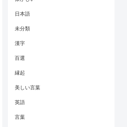
日本語
未分類
漢字
百選
縁起
美しい言葉
英語
言葉