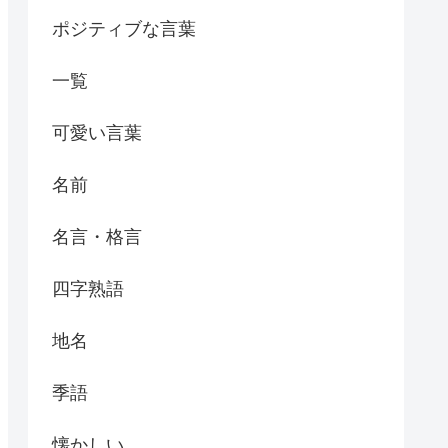
ポジティブな言葉
一覧
可愛い言葉
名前
名言・格言
四字熟語
地名
季語
懐かしい