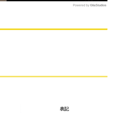
Powered by 
GliaStudios
M
u
t
e
表記