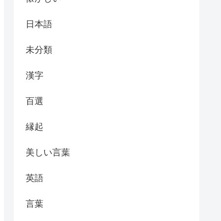
日本語
未分類
漢字
百選
縁起
美しい言葉
英語
言葉