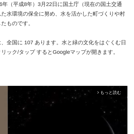
6年（平成8年）3月22日に国土庁（現在の国土交通
れた水環境の保全に努め、水を活かした町づくりや村
したものです。
全国に 107 あります。水と緑の文化をはぐくむ日
ック/タップ するとGoogleマップが開きます。
もっと読む
arrow_forward_ios