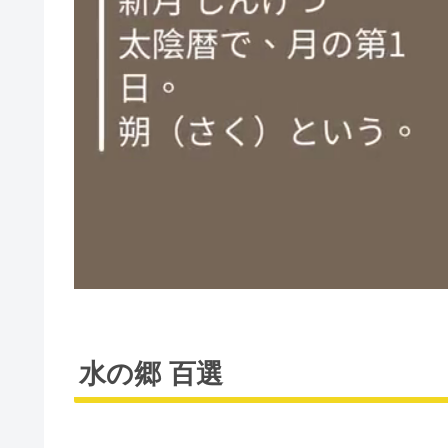
水の郷 百選