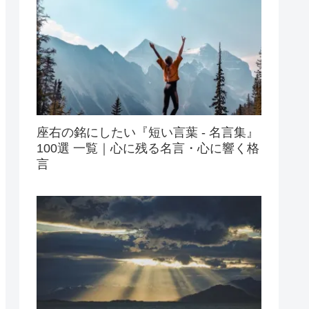
座右の銘にしたい『短い言葉 - 名言集』
100選 一覧｜心に残る名言・心に響く格
言