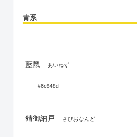
青系
藍鼠
あいねず
#6c848d
錆御納戸
さびおなんど