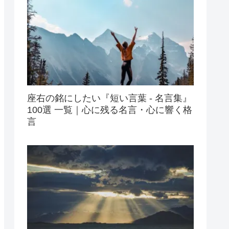
座右の銘にしたい『短い言葉 - 名言集』
100選 一覧｜心に残る名言・心に響く格
言