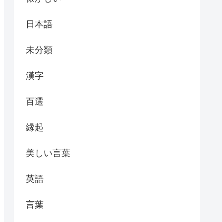
日本語
未分類
漢字
百選
縁起
美しい言葉
英語
言葉