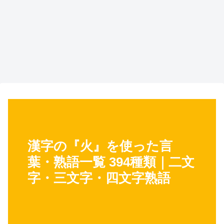
漢字の『火』を使った言
葉・熟語一覧 394種類｜二文
字・三文字・四文字熟語