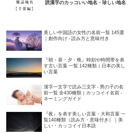
読漢字のカッコいい地名・珍しい地名
美しい中国語の女性の名前一覧 145選
｜創作向け - 読み方と意味付き
『朝・昼・夕・晩』時刻や時間帯を表
す古い言葉 一覧 142種類｜日本の美し
い言葉
漢字一文字で読み三文字 - 男の子の名
前一覧 全430種類｜カッコイイ名前 -
ネーミングガイド
『夜』を表す美しい言葉・大和言葉 一
覧140種類（読み方・意味付き）｜美
しい・カッコイイ日本語