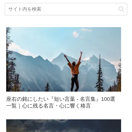
座右の銘にしたい『短い言葉 - 名言集』100選
一覧｜心に残る名言・心に響く格言