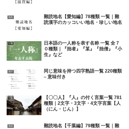
難読地名【愛知編】78種類 一覧｜難
地名
読漢字のカッコいい地名・珍しい地名
日本語の一人称を表す名称 一覧 全７
一覧
０種類｜『拙者』『某』『拙僧』『小
生』など
同じ意味を持つ四字熟語一覧 220種類
漢字
– 意味付き
【〇〇人】『人』の付く言葉一覧 781
一覧
種類｜2文字・3文字・4文字言葉【人
（にん・じん）】
難読地名【千葉編】79種類 一覧｜難
地名