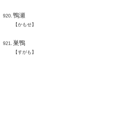
鴨瀬
【かもせ】
巣鴨
【すがも】