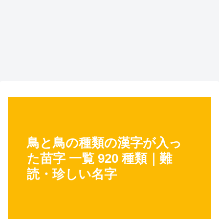
鳥と鳥の種類の漢字が入っ
た苗字 一覧 920 種類｜難
読・珍しい名字