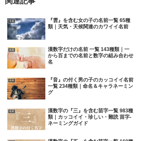
関連記事
『雲』を含む女の子の名前一覧 65種
名前
類｜天気・天候関連のカワイイ名前
漢数字だけの名前 一覧 143種類｜一
名前
から百までの名前と数字の組み合わせ
名
『音』の付く男の子のカッコイイ名前
名前
一覧 234種類｜命名＆キャラネーミン
グ
漢数字の『三』を含む苗字一覧 983種
名前
類｜カッコイイ・珍しい・難読 苗字-
ネーミングガイド