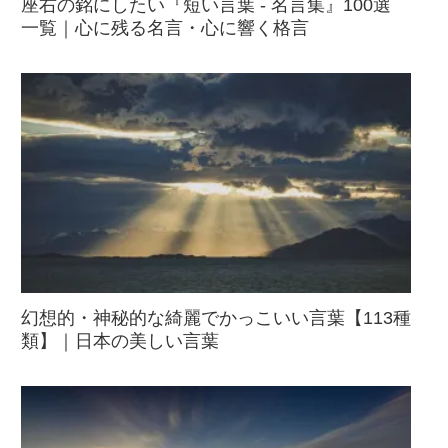
座右の銘にしたい『短い言葉 - 名言集』100選
一覧｜心に残る名言・心に響く格言
幻想的・神秘的な綺麗でかっこいい言葉【113種
類】｜日本の美しい言葉