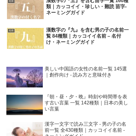
漢数字の『五』を含む苗字一覧 160種
名前
類｜カッコイイ・珍しい・難読 苗字-
ネーミングガイド
漢数字の『九』を含む男の子の名前一
名前
覧 84種類｜カッコイイ名前 – 名付
け・ネーミングガイド
美しい中国語の女性の名前一覧 145選
｜創作向け - 読み方と意味付き
『朝・昼・夕・晩』時刻や時間帯を表
す古い言葉 一覧 142種類｜日本の美し
い言葉
漢字一文字で読み三文字 - 男の子の名
前一覧 全430種類｜カッコイイ名前 -