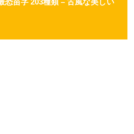
最恐苗字 203種類 – 古風な美しい