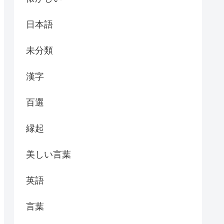
日本語
未分類
漢字
百選
縁起
美しい言葉
英語
言葉