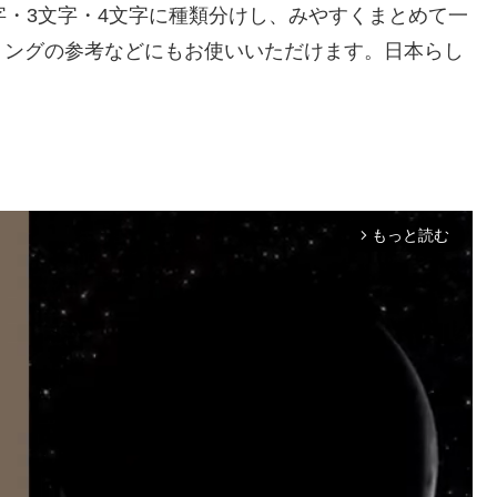
字・3文字・4文字に種類分けし、みやすくまとめて一
ミングの参考などにもお使いいただけます。日本らし
もっと読む
arrow_forward_ios