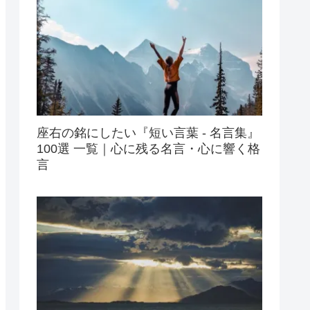
座右の銘にしたい『短い言葉 - 名言集』
100選 一覧｜心に残る名言・心に響く格
言