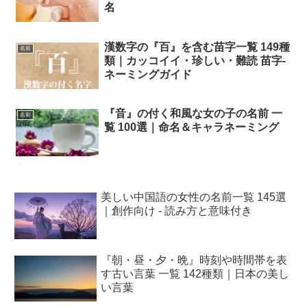
名
漢数字の『百』を含む苗字一覧 149種
名前
類｜カッコイイ・珍しい・難読 苗字-
ネーミングガイド
『音』の付く和風な女の子の名前 一
名前
覧 100選｜命名＆キャラネーミング
美しい中国語の女性の名前一覧 145選
｜創作向け - 読み方と意味付き
『朝・昼・夕・晩』時刻や時間帯を表
す古い言葉 一覧 142種類｜日本の美し
い言葉