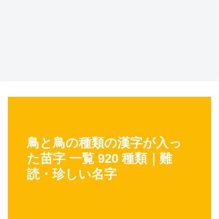
鳥と鳥の種類の漢字が入っ
た苗字 一覧 920 種類｜難
読・珍しい名字