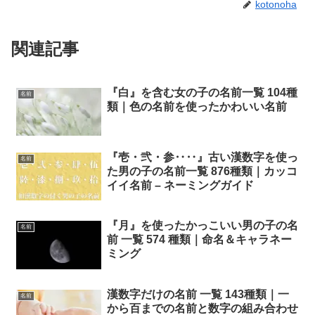
kotonoha
関連記事
『白』を含む女の子の名前一覧 104種
名前
類｜色の名前を使ったかわいい名前
『壱・弐・参‥‥』古い漢数字を使っ
名前
た男の子の名前一覧 876種類｜カッコ
イイ名前 – ネーミングガイド
『月』を使ったかっこいい男の子の名
名前
前 一覧 574 種類｜命名＆キャラネー
ミング
漢数字だけの名前 一覧 143種類｜一
名前
から百までの名前と数字の組み合わせ