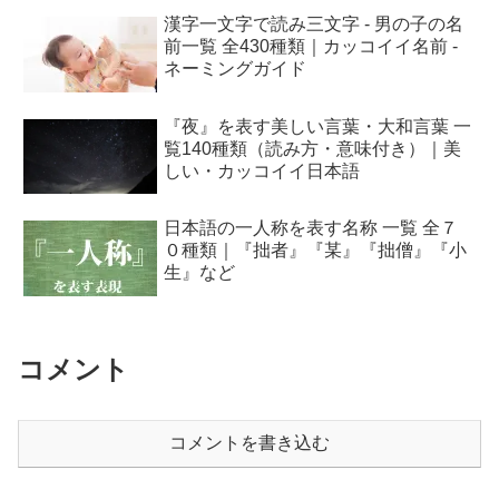
漢字一文字で読み三文字 - 男の子の名
前一覧 全430種類｜カッコイイ名前 -
ネーミングガイド
『夜』を表す美しい言葉・大和言葉 一
覧140種類（読み方・意味付き）｜美
しい・カッコイイ日本語
日本語の一人称を表す名称 一覧 全７
０種類｜『拙者』『某』『拙僧』『小
生』など
コメント
コメントを書き込む