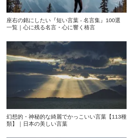
座右の銘にしたい『短い言葉 - 名言集』100選
一覧｜心に残る名言・心に響く格言
幻想的・神秘的な綺麗でかっこいい言葉【113種
類】｜日本の美しい言葉