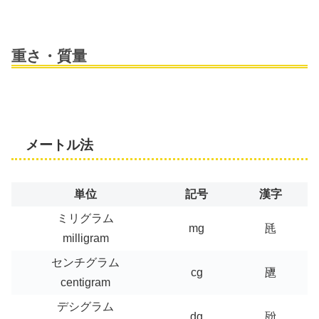
重さ・質量
メートル法
単位
記号
漢字
ミリグラム
mg
瓱
milligram
センチグラム
cg
甅
centigram
デシグラム
dg
瓰