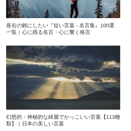
座右の銘にしたい『短い言葉 - 名言集』100選
一覧｜心に残る名言・心に響く格言
幻想的・神秘的な綺麗でかっこいい言葉【113種
類】｜日本の美しい言葉