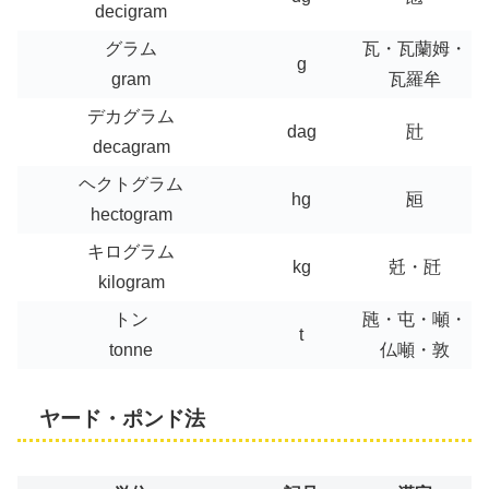
decigram
グラム
瓦・瓦蘭姆・
g
gram
瓦羅牟
デカグラム
dag
瓧
decagram
ヘクトグラム
hg
瓸
hectogram
キログラム
kg
兛・瓩
kilogram
トン
瓲・屯・噸・
t
tonne
仏噸・敦
ヤード・ポンド法