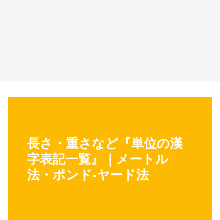
長さ・重さなど『単位の漢
字表記一覧』｜メートル
法・ポンド-ヤード法