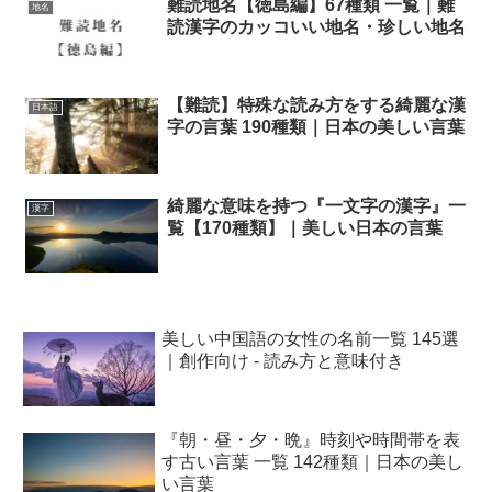
難読地名【徳島編】67種類 一覧｜難
地名
読漢字のカッコいい地名・珍しい地名
【難読】特殊な読み方をする綺麗な漢
日本語
字の言葉 190種類｜日本の美しい言葉
綺麗な意味を持つ『一文字の漢字』一
漢字
覧【170種類】｜美しい日本の言葉
美しい中国語の女性の名前一覧 145選
｜創作向け - 読み方と意味付き
『朝・昼・夕・晩』時刻や時間帯を表
す古い言葉 一覧 142種類｜日本の美し
い言葉