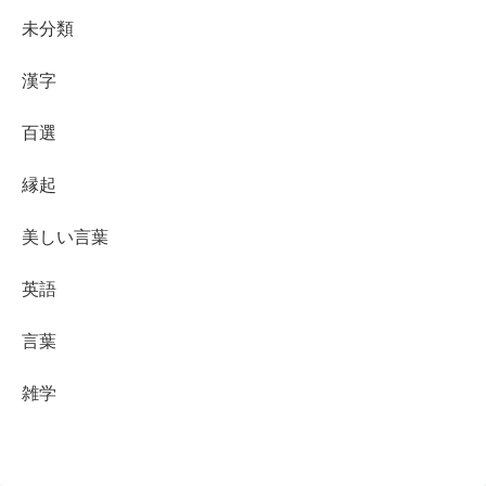
未分類
漢字
百選
縁起
美しい言葉
英語
言葉
雑学