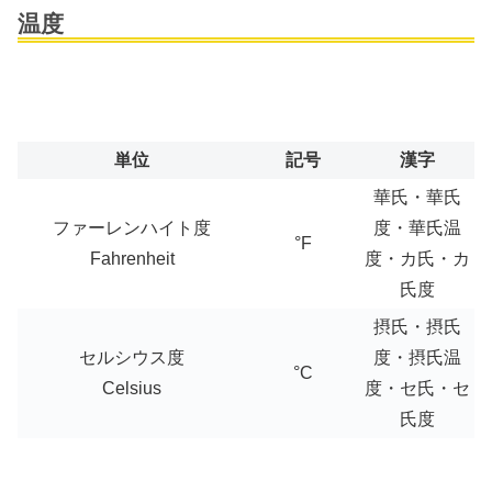
温度
単位
記号
漢字
華氏・華氏
ファーレンハイト度
度・華氏温
°F
Fahrenheit
度・カ氏・カ
氏度
摂氏・摂氏
セルシウス度
度・摂氏温
°C
Celsius
度・セ氏・セ
氏度