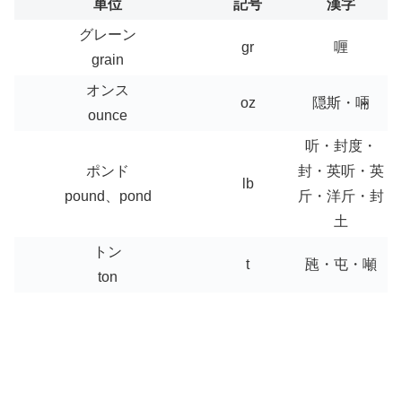
単位
記号
漢字
グレーン
gr
喱
grain
オンス
oz
隠斯・啢
ounce
听・封度・
ポンド
封・英听・英
lb
pound、pond
斤・洋斤・封
土
トン
t
瓲・屯・噸
ton