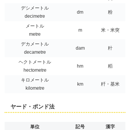
デシメートル
dm
粉
decimetre
メートル
m
米・米突
metre
デカメートル
dam
籵
decametre
ヘクトメートル
hm
粨
hectometre
キロメートル
km
粁・基米
kilometre
ヤード・ポンド法
単位
記号
漢字