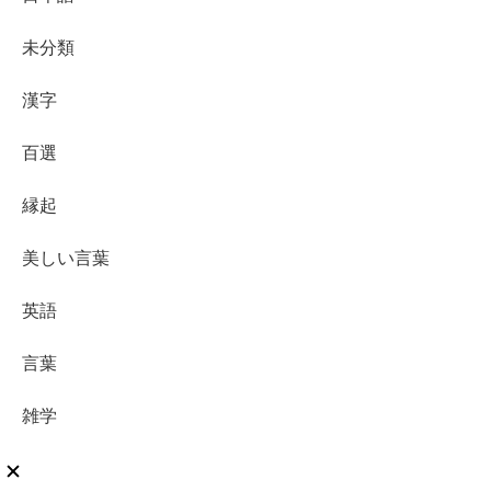
未分類
漢字
百選
縁起
美しい言葉
英語
言葉
雑学