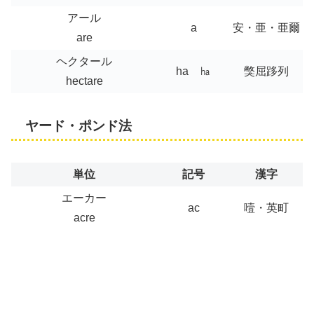
アール
a
安・亜・亜爾
are
ヘクタール
ha ㏊
獘屈跢列
hectare
ヤード・ポンド法
単位
記号
漢字
エーカー
ac
噎・英町
acre