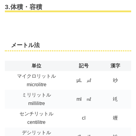
3.体積・容積
メートル法
単位
記号
漢字
マイクロリットル
µL ㎕
竗
microlitre
ミリリットル
ml ㎖
竓
millilitre
センチリットル
cl
竰
centilitre
デシリットル