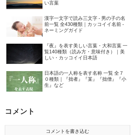
い言葉
漢字一文字で読み三文字 - 男の子の名
前一覧 全430種類｜カッコイイ名前 -
ネーミングガイド
『夜』を表す美しい言葉・大和言葉 一
覧140種類（読み方・意味付き）｜美
しい・カッコイイ日本語
日本語の一人称を表す名称 一覧 全７
０種類｜『拙者』『某』『拙僧』『小
生』など
コメント
コメントを書き込む