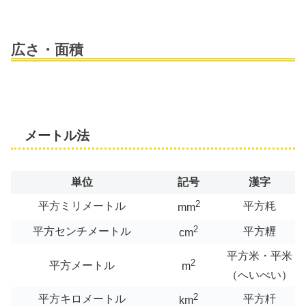
広さ・面積
メートル法
単位
記号
漢字
2
平方ミリメートル
平方粍
mm
2
平方センチメートル
平方糎
cm
平方米・平米
2
平方メートル
m
（へいべい）
2
平方キロメートル
平方粁
km