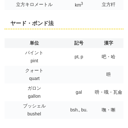
3
立方キロメートル
立方粁
km
ヤード・ポンド法
単位
記号
漢字
パイント
pt, p
吧・哈
pint
クォート
呏
quart
ガロン
gal
呏・哦・瓦侖
gallon
ブッシェル
bsh., bu.
嘸・嘝
bushel