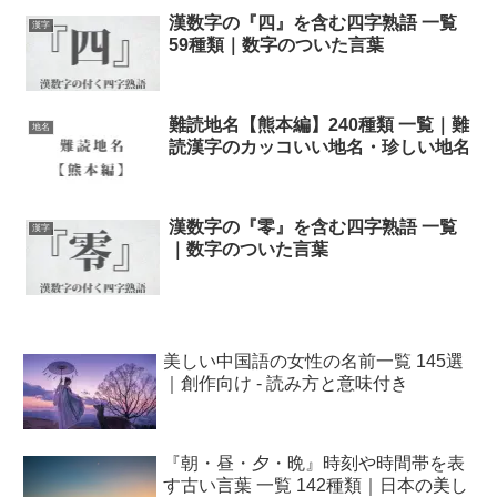
漢数字の『四』を含む四字熟語 一覧
漢字
59種類｜数字のついた言葉
難読地名【熊本編】240種類 一覧｜難
地名
読漢字のカッコいい地名・珍しい地名
漢数字の『零』を含む四字熟語 一覧
漢字
｜数字のついた言葉
美しい中国語の女性の名前一覧 145選
｜創作向け - 読み方と意味付き
『朝・昼・夕・晩』時刻や時間帯を表
す古い言葉 一覧 142種類｜日本の美し