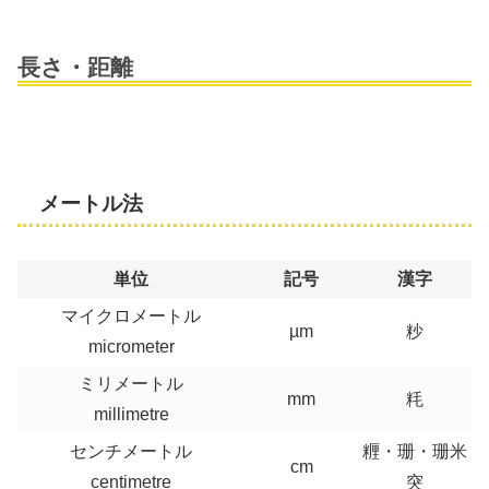
長さ・距離
メートル法
単位
記号
漢字
マイクロメートル
µm
粆
micrometer
ミリメートル
mm
粍
millimetre
センチメートル
糎・珊・珊米
cm
centimetre
突