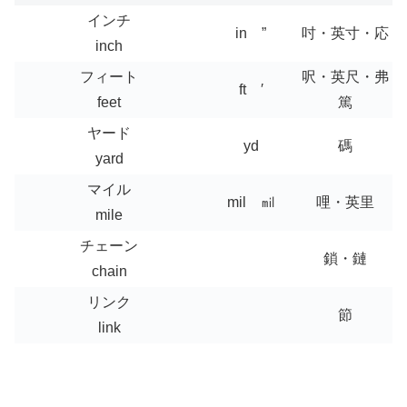
インチ
in ”
吋・英寸・応
inch
フィート
呎・英尺・弗
ft ′
feet
篤
ヤード
yd
碼
yard
マイル
mil ㏕
哩・英里
mile
チェーン
鎖・鏈
chain
リンク
節
link