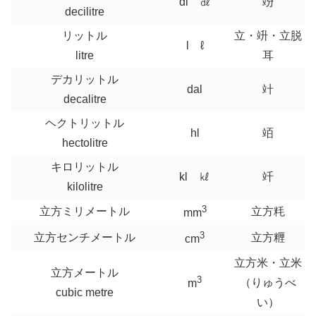
dl ㎗
竕
decilitre
リットル
立・竔・立脱
l ℓ
litre
耳
デカリットル
dal
竍
decalitre
ヘクトリットル
hl
竡
hectolitre
キロリットル
kl ㎘
竏
kilolitre
3
立方ミリメートル
立方粍
mm
3
立方センチメートル
立方糎
cm
立方米・立米
立方メートル
3
（りゅうべ
m
cubic metre
い）