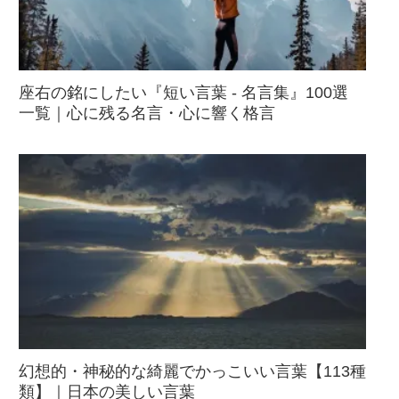
座右の銘にしたい『短い言葉 - 名言集』100選
一覧｜心に残る名言・心に響く格言
幻想的・神秘的な綺麗でかっこいい言葉【113種
類】｜日本の美しい言葉