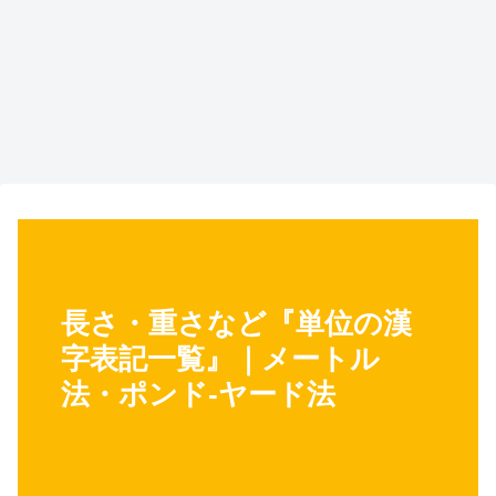
長さ・重さなど『単位の漢
字表記一覧』｜メートル
法・ポンド-ヤード法