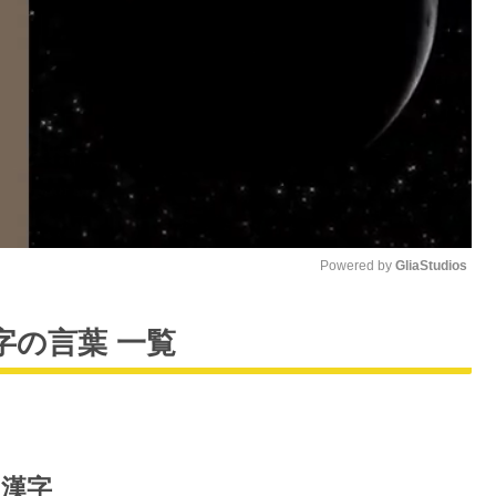
Powered by 
GliaStudios
M
字の言葉 一覧
u
t
e
な漢字