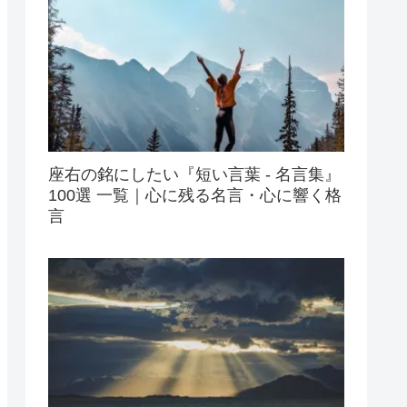
座右の銘にしたい『短い言葉 - 名言集』
100選 一覧｜心に残る名言・心に響く格
言