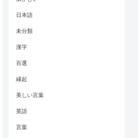
日本語
未分類
漢字
百選
縁起
美しい言葉
英語
言葉