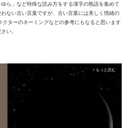
まゆら」など特殊な読み方をする漢字の熟語を集めて
使わない古い言葉ですが、古い言葉には美しく情緒の
ラクターのネーミングなどの参考にもなると思います
ださい。
もっと読む
arrow_forward_ios