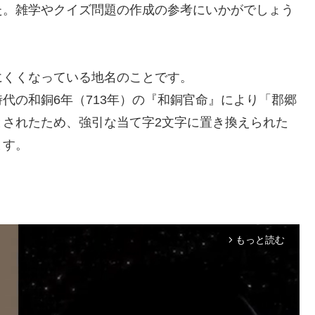
た。雑学やクイズ問題の作成の参考にいかがでしょう
にくくなっている地名のことです。
代の和銅6年（713年）の『和銅官命』により「郡郷
とされたため、強引な当て字2文字に置き換えられた
ます。
もっと読む
arrow_forward_ios