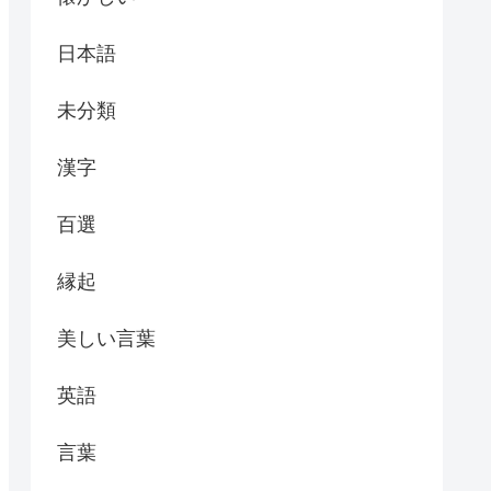
日本語
未分類
漢字
百選
縁起
美しい言葉
英語
言葉