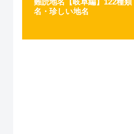
難読地名【岐阜編】122種
名・珍しい地名