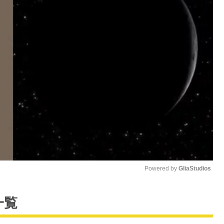
Powered by 
GliaStudios
M
一覧
u