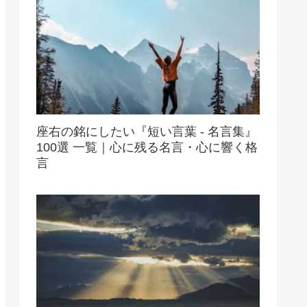
座右の銘にしたい『短い言葉 - 名言集』
100選 一覧｜心に残る名言・心に響く格
言