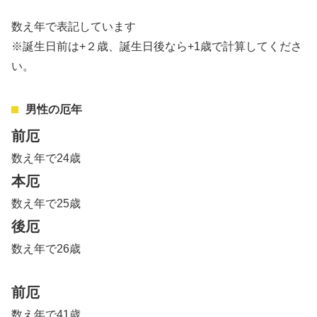
数え年で表記しています
※誕生日前は+２歳、誕生日後なら+1歳で計算してくださ
い。
男性の厄年
前厄
数え年で24歳
本厄
数え年で25歳
後厄
数え年で26歳
前厄
数え年で41歳