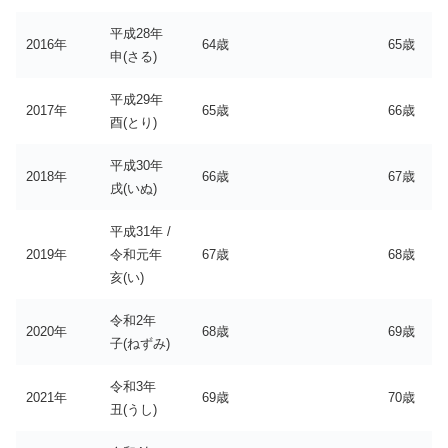
平成28年
2016年
64歳
65歳
申(さる)
平成29年
2017年
65歳
66歳
酉(とり)
平成30年
2018年
66歳
67歳
戌(いぬ)
平成31年 /
2019年
令和元年
67歳
68歳
亥(い)
令和2年
2020年
68歳
69歳
子(ねずみ)
令和3年
2021年
69歳
70歳
丑(うし)