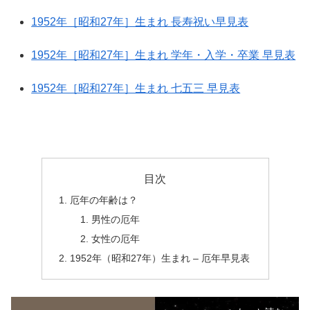
1952年［昭和27年］生まれ 長寿祝い早見表
1952年［昭和27年］生まれ 学年・入学・卒業 早見表
1952年［昭和27年］生まれ 七五三 早見表
目次
厄年の年齢は？
男性の厄年
女性の厄年
1952年（昭和27年）生まれ – 厄年早見表