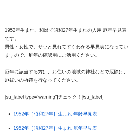
1952年生まれ、和暦で昭和27年生まれの人用 厄年早見表
です。
男性・女性で、サッと見れてすぐわかる早見表になってい
ますので、厄年の確認用にご活用ください。
厄年に該当する方は、お住いの地域の神社などで厄除け、
厄祓いの祈祷を行なってください。
[su_label type=”warning”]チェック！[/su_label]
1952年［昭和27年］生まれ 年齢早見表
1952年［昭和27年］生まれ 厄年早見表