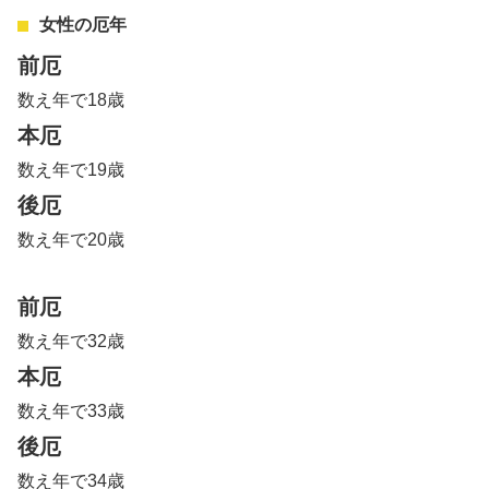
女性の厄年
前厄
数え年で18歳
本厄
数え年で19歳
後厄
数え年で20歳
前厄
数え年で32歳
本厄
数え年で33歳
後厄
数え年で34歳