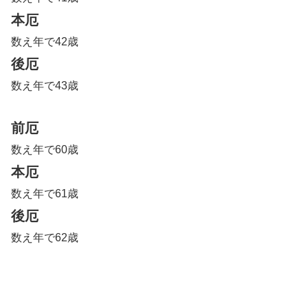
本厄
数え年で42歳
後厄
数え年で43歳
前厄
数え年で60歳
本厄
数え年で61歳
後厄
数え年で62歳