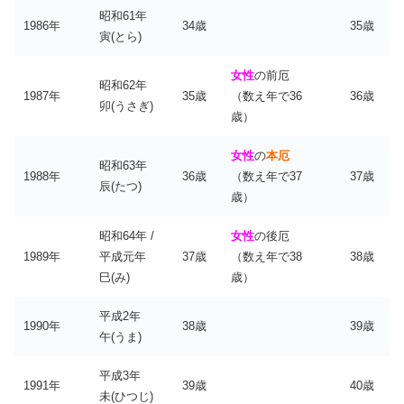
昭和61年
1986年
34歳
35歳
寅(とら)
女性
の前厄
昭和62年
1987年
35歳
（数え年で36
36歳
卯(うさぎ)
歳）
女性
の
本厄
昭和63年
1988年
36歳
（数え年で37
37歳
辰(たつ)
歳）
昭和64年 /
女性
の後厄
1989年
平成元年
37歳
（数え年で38
38歳
巳(み)
歳）
平成2年
1990年
38歳
39歳
午(うま)
平成3年
1991年
39歳
40歳
未(ひつじ)