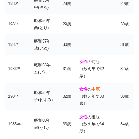
昭和55年
1980年
28歳
29歳
申(さる)
昭和56年
1981年
29歳
30歳
酉(とり)
昭和57年
1982年
30歳
31歳
戌(いぬ)
女性
の前厄
昭和58年
1983年
31歳
（数え年で32
32歳
亥(い)
歳）
女性
の
本厄
昭和59年
1984年
32歳
（数え年で33
33歳
子(ねずみ)
歳）
女性
の後厄
昭和60年
1985年
33歳
（数え年で34
34歳
丑(うし)
歳）