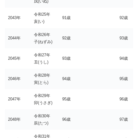
戌(いぬ)
令和25年
2043年
91歳
92歳
亥(い)
令和26年
2044年
92歳
93歳
子(ねずみ)
令和27年
2045年
93歳
94歳
丑(うし)
令和28年
2046年
94歳
95歳
寅(とら)
令和29年
2047年
95歳
96歳
卯(うさぎ)
令和30年
2048年
96歳
97歳
辰(たつ)
令和31年