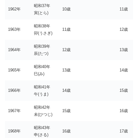
昭和37年
1962年
10歳
11歳
寅(とら)
昭和38年
1963年
11歳
12歳
卯(うさぎ)
昭和39年
1964年
12歳
13歳
辰(たつ)
昭和40年
1965年
13歳
14歳
巳(み)
昭和41年
1966年
14歳
15歳
午(うま)
昭和42年
1967年
15歳
16歳
未(ひつじ)
昭和43年
1968年
16歳
17歳
申(さる)