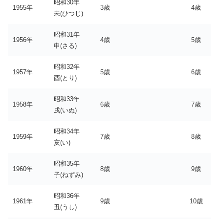
昭和30年
1955年
3歳
4歳
未(ひつじ)
昭和31年
1956年
4歳
5歳
申(さる)
昭和32年
1957年
5歳
6歳
酉(とり)
昭和33年
1958年
6歳
7歳
戌(いぬ)
昭和34年
1959年
7歳
8歳
亥(い)
昭和35年
1960年
8歳
9歳
子(ねずみ)
昭和36年
1961年
9歳
10歳
丑(うし)