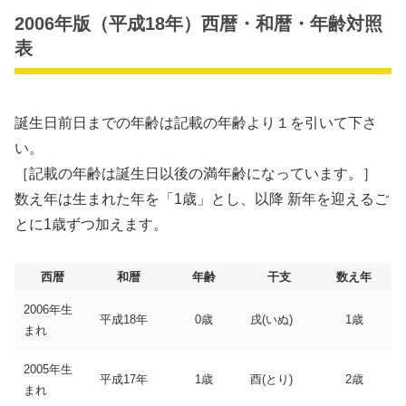
2006年版（平成18年）西暦・和暦・年齢対照
表
誕生日前日までの年齢は記載の年齢より１を引いて下さ
い。
［記載の年齢は誕生日以後の満年齢になっています。］
数え年は生まれた年を「1歳」とし、以降 新年を迎えるご
とに1歳ずつ加えます。
西暦
和暦
年齢
干支
数え年
2006年生
平成18年
0歳
戌(いぬ)
1歳
まれ
2005年生
平成17年
1歳
酉(とり)
2歳
まれ