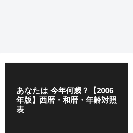
あなたは 今年何歳？【2006
年版】西暦・和暦・年齢対照
表