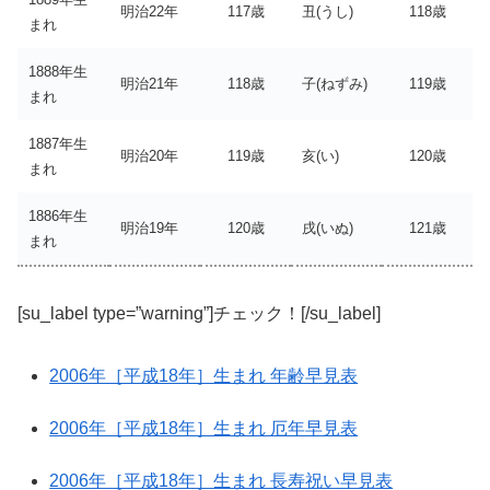
明治22年
117歳
丑(うし)
118歳
まれ
1888年生
明治21年
118歳
子(ねずみ)
119歳
まれ
1887年生
明治20年
119歳
亥(い)
120歳
まれ
1886年生
明治19年
120歳
戌(いぬ)
121歳
まれ
[su_label type=”warning”]チェック！[/su_label]
2006年［平成18年］生まれ 年齢早見表
2006年［平成18年］生まれ 厄年早見表
2006年［平成18年］生まれ 長寿祝い早見表