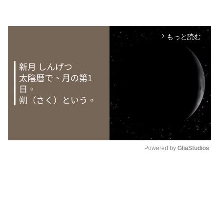
もっと読む
arrow_forward_ios
Powered by 
GliaStudios
M
u
t
e