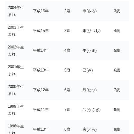
2004年生
平成16年
2歳
申(さる)
3歳
まれ
2003年生
平成15年
3歳
未(ひつじ)
4歳
まれ
2002年生
平成14年
4歳
午(うま)
5歳
まれ
2001年生
平成13年
5歳
巳(み)
6歳
まれ
2000年生
平成12年
6歳
辰(たつ)
7歳
まれ
1999年生
平成11年
7歳
卯(うさぎ)
8歳
まれ
1998年生
平成10年
8歳
寅(とら)
9歳
まれ