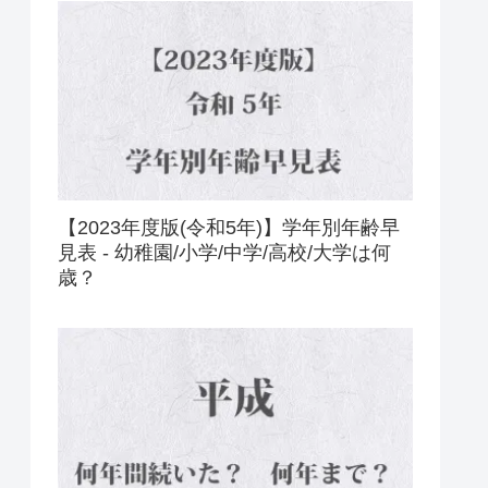
【2023年度版(令和5年)】学年別年齢早
見表 - 幼稚園/小学/中学/高校/大学は何
歳？