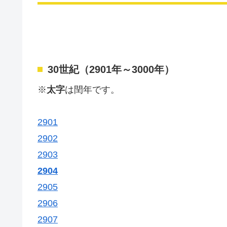
30世紀（2901年～3000年）
※
太字
は閏年です。
2901
2902
2903
2904
2905
2906
2907