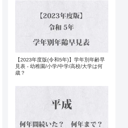
【2023年度版(令和5年)】学年別年齢早
見表 - 幼稚園/小学/中学/高校/大学は何
歳？