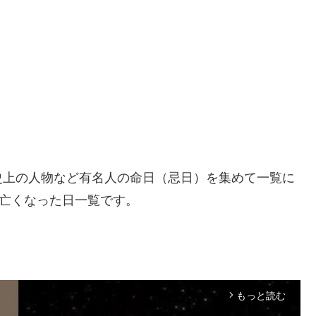
史上の人物など有名人の命日（忌日）を集めて一覧に
の亡くなった日一覧です。
もっと読む
arrow_forward_ios