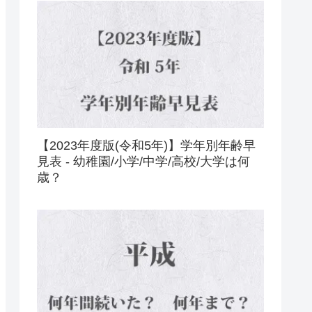
【2023年度版(令和5年)】学年別年齢早
見表 - 幼稚園/小学/中学/高校/大学は何
歳？