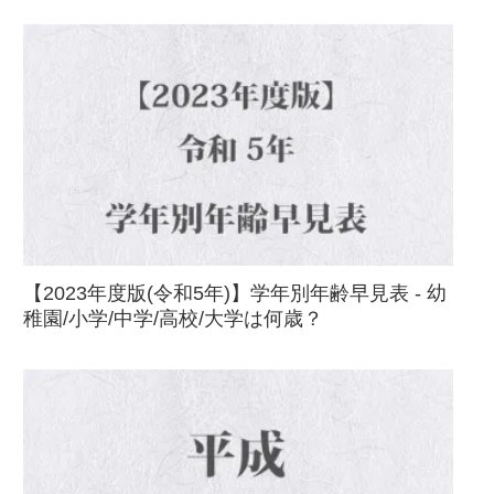
【2023年度版(令和5年)】学年別年齢早見表 - 幼
稚園/小学/中学/高校/大学は何歳？