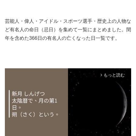
芸能人・偉人・アイドル・スポーツ選手・歴史上の人物な
ど有名人の命日（忌日）を集めて一覧にまとめました。閏
年を含めた366日の有名人の亡くなった日一覧です。
もっと読む
arrow_forward_ios