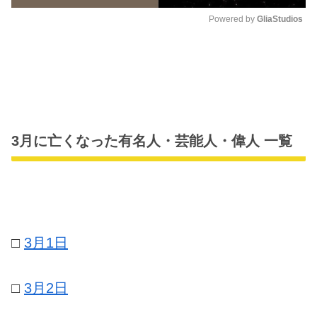
Powered by 
GliaStudios
M
u
t
e
3月に亡くなった有名人・芸能人・偉人 一覧
□
3月1日
□
3月2日