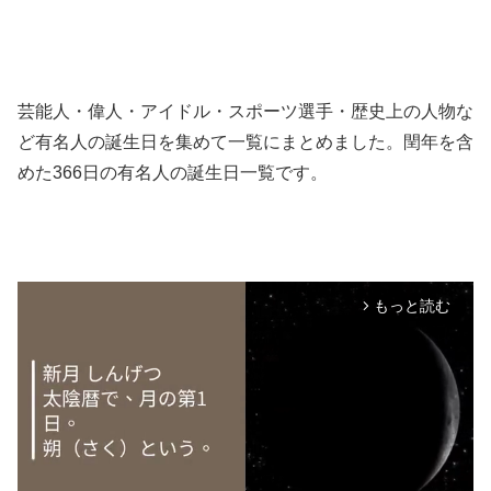
芸能人・偉人・アイドル・スポーツ選手・歴史上の人物な
ど有名人の誕生日を集めて一覧にまとめました。閏年を含
めた366日の有名人の誕生日一覧です。
もっと読む
arrow_forward_ios