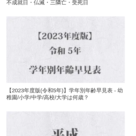
不成就日・仏滅・三隣亡・受死日
【2023年度版(令和5年)】学年別年齢早見表 - 幼
稚園/小学/中学/高校/大学は何歳？