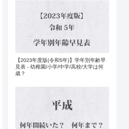
【2023年度版(令和5年)】学年別年齢早
見表 - 幼稚園/小学/中学/高校/大学は何
歳？