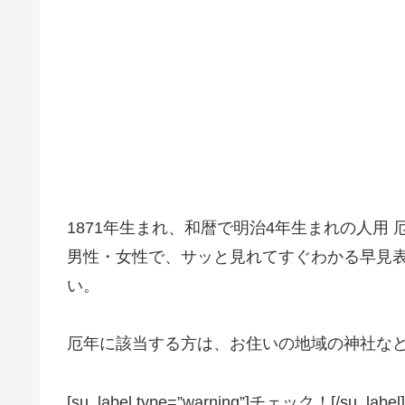
1871年生まれ、和暦で明治4年生まれの人用
男性・女性で、サッと見れてすぐわかる早見
い。
厄年に該当する方は、お住いの地域の神社な
[su_label type=”warning”]チェック！[/su_label]