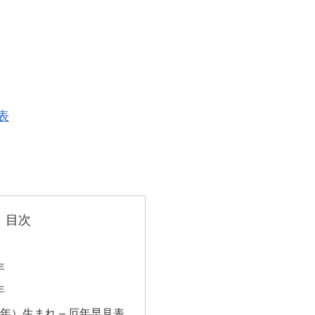
表
目次
？
年
年
4年）生まれ – 厄年早見表