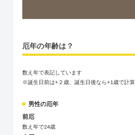
厄年の年齢は？
数え年で表記しています
※誕生日前は+２歳、誕生日後なら+1歳で計
男性の厄年
前厄
数え年で24歳