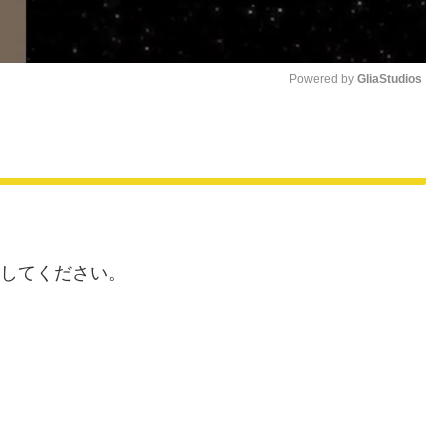
Powered by 
GliaStudios
M
u
t
e
算してください。