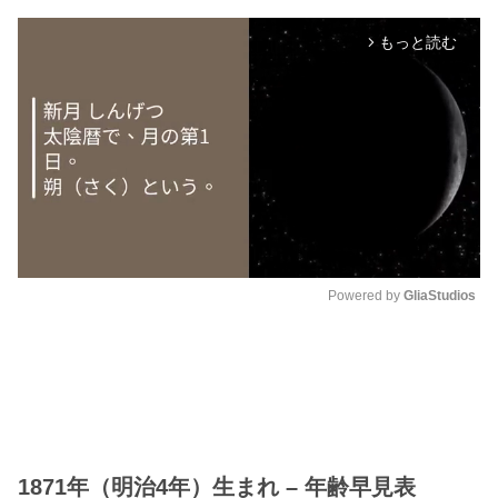
もっと読む
arrow_forward_ios
Powered by 
GliaStudios
M
u
t
e
1871年（明治4年）生まれ – 年齢早見表