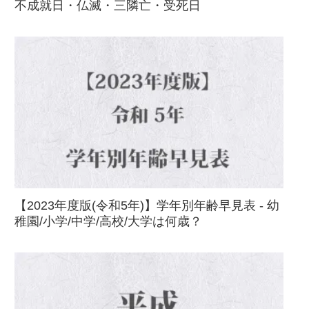
不成就日・仏滅・三隣亡・受死日
【2023年度版(令和5年)】学年別年齢早見表 - 幼
稚園/小学/中学/高校/大学は何歳？