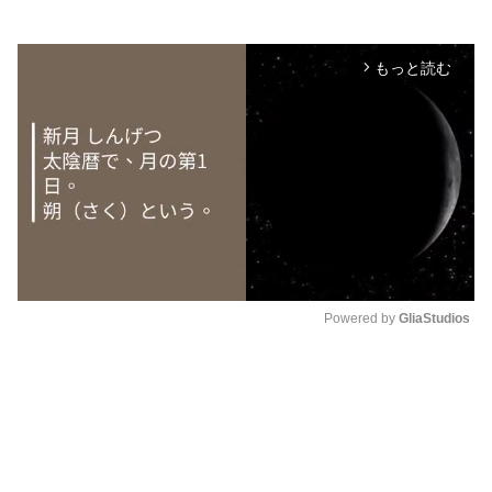
もっと読む
arrow_forward_ios
Powered by 
GliaStudios
M
u
t
e