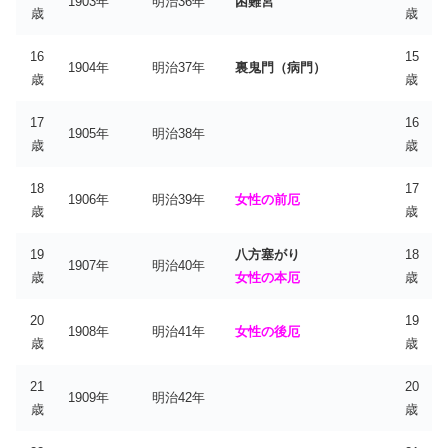
1903年
明治36年
困難宮
歳
歳
16
15
1904年
明治37年
裏鬼門（病門）
歳
歳
17
16
1905年
明治38年
歳
歳
18
17
1906年
明治39年
女性の前厄
歳
歳
19
八方塞がり
18
1907年
明治40年
歳
女性の本厄
歳
20
19
1908年
明治41年
女性の後厄
歳
歳
21
20
1909年
明治42年
歳
歳