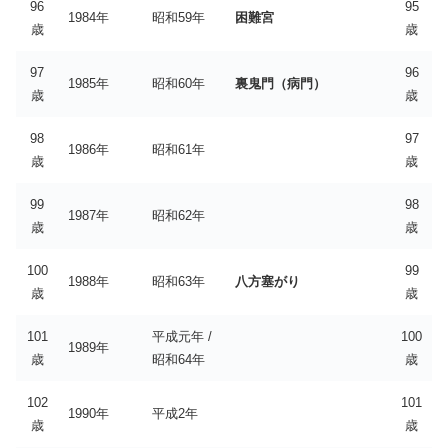
96
95
1984年
昭和59年
困難宮
歳
歳
97
96
1985年
昭和60年
裏鬼門（病門）
歳
歳
98
97
1986年
昭和61年
歳
歳
99
98
1987年
昭和62年
歳
歳
100
99
1988年
昭和63年
八方塞がり
歳
歳
101
平成元年 /
100
1989年
歳
昭和64年
歳
102
101
1990年
平成2年
歳
歳