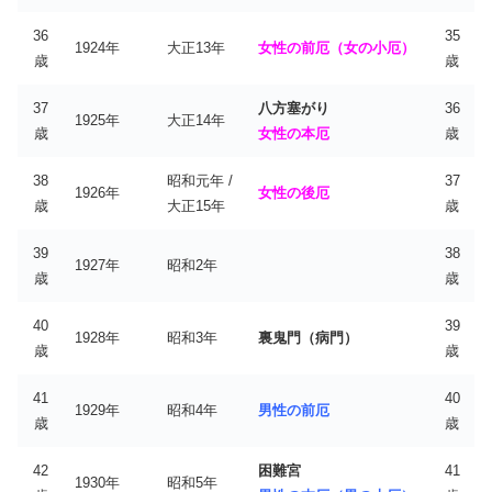
36
35
1924年
大正13年
女性の前厄（女の小厄）
歳
歳
37
八方塞がり
36
1925年
大正14年
歳
女性の本厄
歳
38
昭和元年 /
37
1926年
女性の後厄
歳
大正15年
歳
39
38
1927年
昭和2年
歳
歳
40
39
1928年
昭和3年
裏鬼門（病門）
歳
歳
41
40
1929年
昭和4年
男性の前厄
歳
歳
42
困難宮
41
1930年
昭和5年