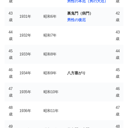
歳
男性の本厄（男の大厄）
歳
43
裏鬼門（病門）
42
1931年
昭和6年
歳
男性の後厄
歳
44
43
1932年
昭和7年
歳
歳
45
44
1933年
昭和8年
歳
歳
46
45
1934年
昭和9年
八方塞がり
歳
歳
47
46
1935年
昭和10年
歳
歳
48
47
1936年
昭和11年
歳
歳
49
48