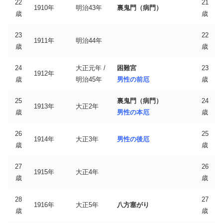
22
21
1910年
明治43年
裏鬼門（病門）
歳
歳
23
22
1911年
明治44年
歳
歳
24
大正元年 /
困難宮
23
1912年
歳
明治45年
男性の前厄
歳
25
裏鬼門（病門）
24
1913年
大正2年
歳
男性の本厄
歳
26
25
1914年
大正3年
男性の後厄
歳
歳
27
26
1915年
大正4年
歳
歳
28
27
1916年
大正5年
八方塞がり
歳
歳