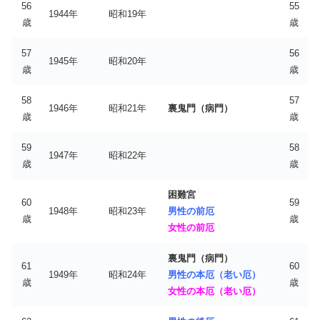
56
55
1944年
昭和19年
歳
歳
57
56
1945年
昭和20年
歳
歳
58
57
1946年
昭和21年
裏鬼門（病門）
歳
歳
59
58
1947年
昭和22年
歳
歳
困難宮
60
59
1948年
昭和23年
男性の前厄
歳
歳
女性の前厄
裏鬼門（病門）
61
60
1949年
昭和24年
男性の本厄（老い厄）
歳
歳
女性の本厄（老い厄）