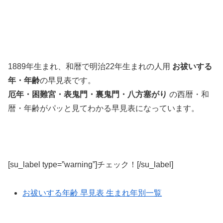
1889年生まれ、和暦で明治22年生まれの人用
お祓いする
年・年齢
の早見表です。
厄年・困難宮・表鬼門・裏鬼門・八方塞がり
の西暦・和
暦・年齢がパッと見てわかる早見表になっています。
[su_label type=”warning”]チェック！[/su_label]
お祓いする年齢 早見表 生まれ年別一覧