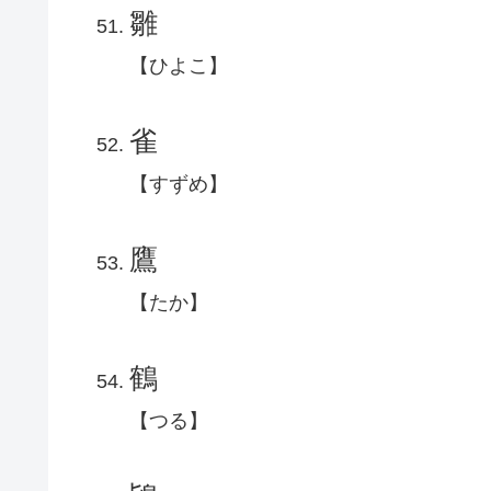
雛
【ひよこ】
雀
【すずめ】
鷹
【たか】
鶴
【つる】