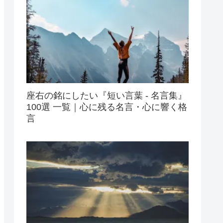
座右の銘にしたい『短い言葉 - 名言集』
100選 一覧｜心に残る名言・心に響く格
言