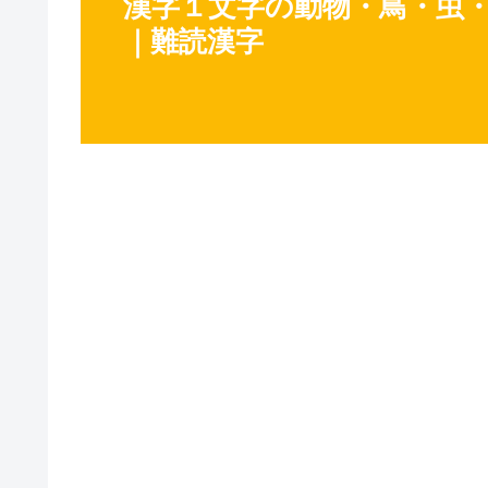
漢字１文字の動物・鳥・虫・
｜難読漢字