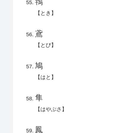
鴇
【とき】
鳶
【とび】
鳩
【はと】
隼
【はやぶさ】
鳳