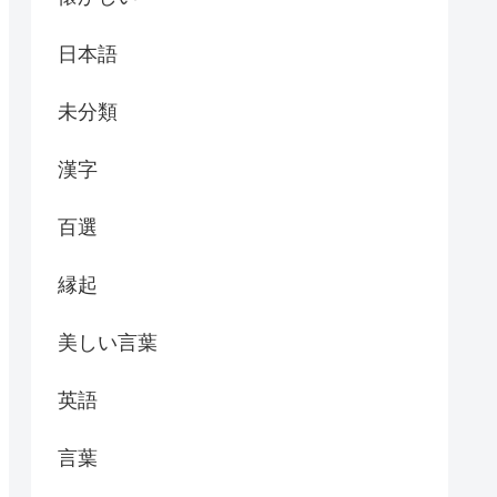
日本語
未分類
漢字
百選
縁起
美しい言葉
英語
言葉