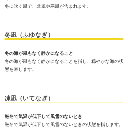
冬に吹く風で、北風や寒風が含まれます。
冬凪（ふゆなぎ）
冬の海が風もなく静かになること
冬の海が風もなく静かになることを指し、穏やかな海の状
態を表します。
凍凪（いてなぎ）
厳冬で気温が低下して風雪のないとき
厳冬で気温が低下して風雪のないときの状態を指します。