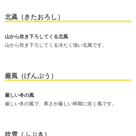
北颪（きたおろし）
山から吹き下ろしてくる北風
山から吹き下ろしてくる冷たく強い北風です。
厳風（げんぷう）
厳しい冬の風
厳しい冬の風で、寒さが厳しい時期に吹く風です。
吹雪（ふぶき）