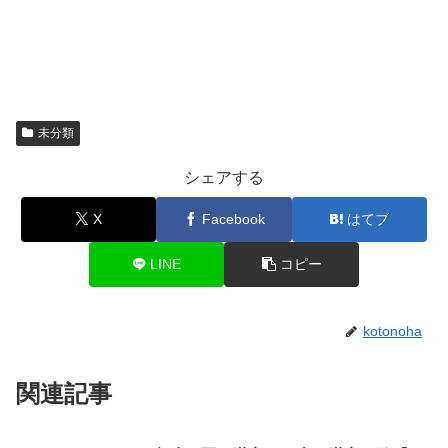
未分類
シェアする
X
Facebook
はてブ
LINE
コピー
kotonoha
関連記事