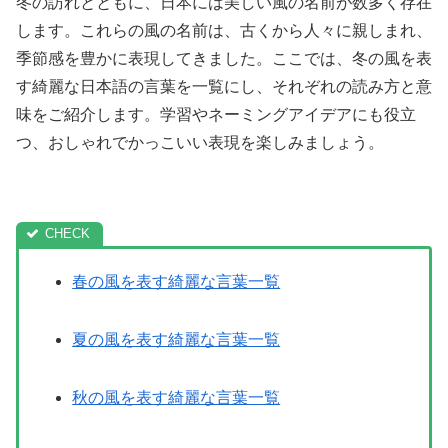
冬の訪れとともに、日本には美しい風の名前が数多く存在
します。これらの風の名前は、古くから人々に親しまれ、
季節感を豊かに表現してきました。ここでは、冬の風を表
す綺麗な日本語の言葉を一覧にし、それぞれの読み方と意
味をご紹介します。学習やネーミングアイデアにも役立
つ、おしゃれでかっこいい表現を楽しみましょう。
春の風を表す綺麗な言葉一覧
夏の風を表す綺麗な言葉一覧
秋の風を表す綺麗な言葉一覧