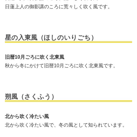
日蓮上人の御影講のころに荒々しく吹く風です。
星の入東風（ほしのいりごち）
旧暦10月ごろに吹く北東風
秋から冬にかけて旧暦10月ごろに吹く北東風です。
朔風（さくふう）
北から吹く冷たい風
北から吹く冷たい風で、冬の風として知られています。