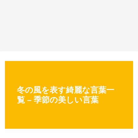
冬の風を表す綺麗な言葉一
覧 – 季節の美しい言葉