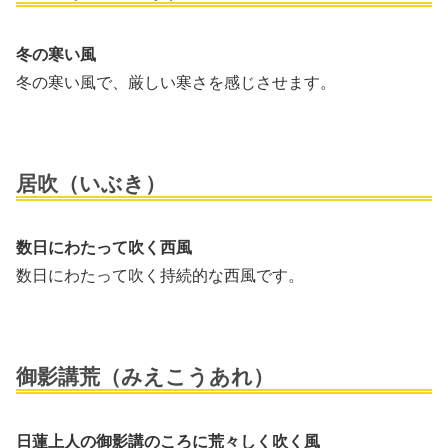
冬の寒い風
冬の寒い風で、厳しい寒さを感じさせます。
居吹（いぶき）
数日にわたって吹く西風
数日にわたって吹く持続的な西風です。
御影講荒（みえこうあれ）
日蓮上人の御影講のころに荒々しく吹く風