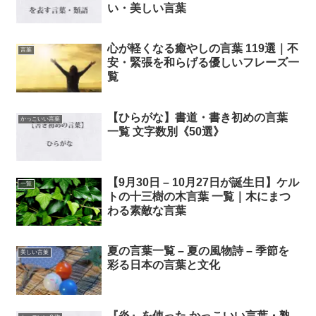
い・美しい言葉
心が軽くなる癒やしの言葉 119選｜不
言葉
安・緊張を和らげる優しいフレーズ一
覧
【ひらがな】書道・書き初めの言葉
かっこいい言葉
一覧 文字数別《50選》
【9月30日 – 10月27日が誕生日】ケル
一覧
トの十三樹の木言葉 一覧｜木にまつ
わる素敵な言葉
夏の言葉一覧 – 夏の風物詩 – 季節を
美しい言葉
彩る日本の言葉と文化
『炎』を使った かっこいい言葉・熟