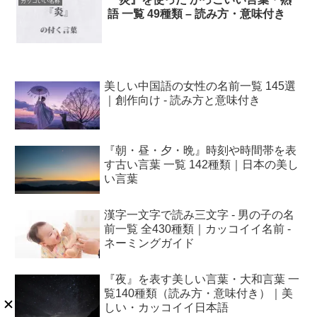
カッコいい名称
語 一覧 49種類 – 読み方・意味付き
美しい中国語の女性の名前一覧 145選
｜創作向け - 読み方と意味付き
『朝・昼・夕・晩』時刻や時間帯を表
す古い言葉 一覧 142種類｜日本の美し
い言葉
漢字一文字で読み三文字 - 男の子の名
前一覧 全430種類｜カッコイイ名前 -
ネーミングガイド
『夜』を表す美しい言葉・大和言葉 一
覧140種類（読み方・意味付き）｜美
しい・カッコイイ日本語