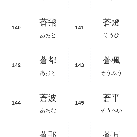
蒼飛
蒼燈
あおと
そうひ
蒼都
蒼楓
あおと
そうふう
蒼波
蒼平
あおな
そうへい
蒼那
蒼万