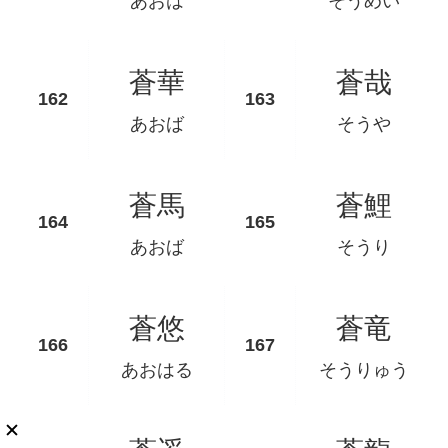
あおは
そうめい
蒼華
蒼哉
あおば
そうや
蒼馬
蒼鯉
あおば
そうり
蒼悠
蒼竜
あおはる
そうりゅう