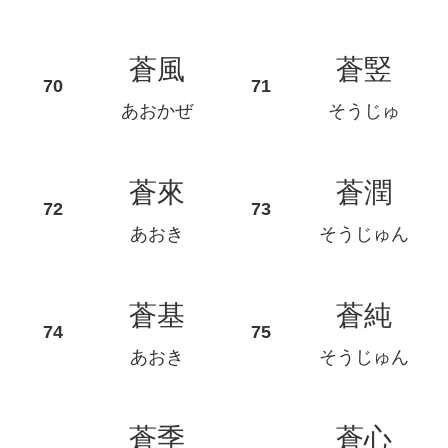
蒼風
蒼竪
あおかぜ
そうじゅ
蒼來
蒼潤
あおき
そうじゅん
蒼基
蒼純
あおき
そうじゅん
蒼季
蒼心