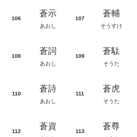
蒼示
蒼輔
あおし
そうすけ
蒼詞
蒼駄
あおし
そうた
蒼詩
蒼虎
あおし
そうた
蒼資
蒼尊