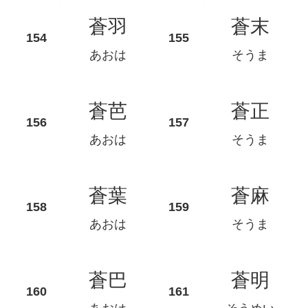
蒼羽
蒼末
あおは
そうま
蒼芭
蒼正
あおは
そうま
蒼葉
蒼麻
あおは
そうま
蒼巴
蒼明