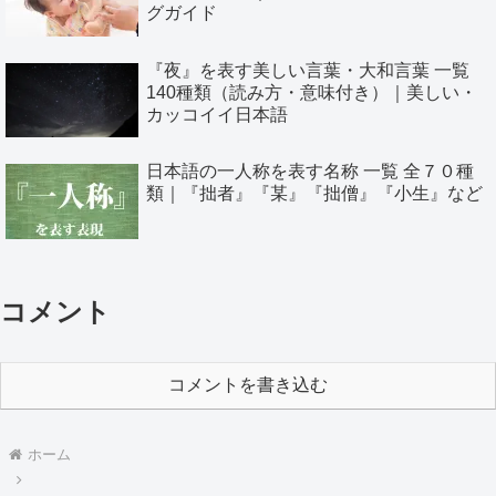
グガイド
『夜』を表す美しい言葉・大和言葉 一覧
140種類（読み方・意味付き）｜美しい・
カッコイイ日本語
日本語の一人称を表す名称 一覧 全７０種
類｜『拙者』『某』『拙僧』『小生』など
コメント
コメントを書き込む
ホーム