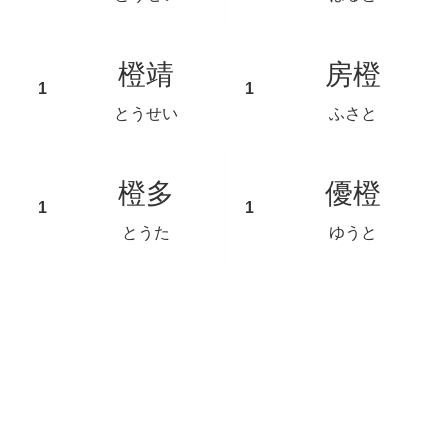
橙靖
房橙
とうせい
ふさと
橙多
優橙
とうた
ゆうと