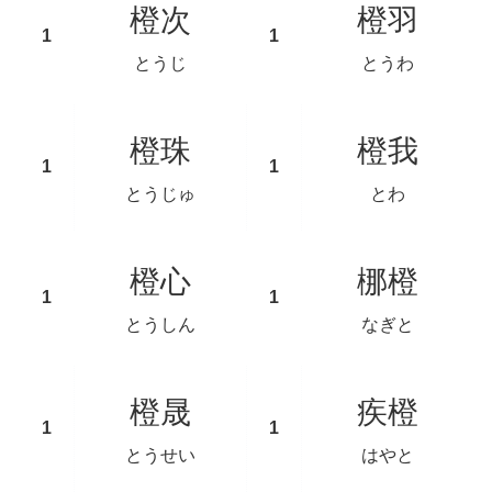
橙次
橙羽
とうじ
とうわ
橙珠
橙我
とうじゅ
とわ
橙心
梛橙
とうしん
なぎと
橙晟
疾橙
とうせい
はやと