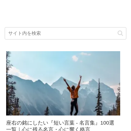
座右の銘にしたい『短い言葉 - 名言集』100選
一覧｜心に残る名言・心に響く格言