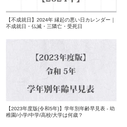
【不成就日】2024年 縁起の悪い日カレンダー｜
不成就日・仏滅・三隣亡・受死日
【2023年度版(令和5年)】学年別年齢早見表 - 幼
稚園/小学/中学/高校/大学は何歳？