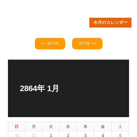
今月のカレンダー
<< 前の年
次の年 >>
2864年 1月
日
月
火
水
木
金
土
30
31
1
2
3
4
5