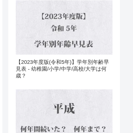
【2023年度版(令和5年)】学年別年齢早
見表 - 幼稚園/小学/中学/高校/大学は何
歳？