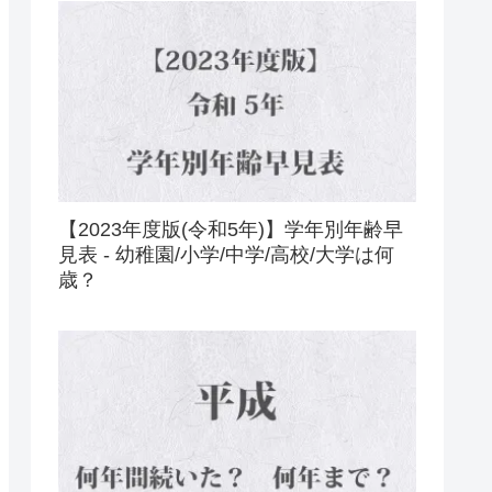
【2023年度版(令和5年)】学年別年齢早
見表 - 幼稚園/小学/中学/高校/大学は何
歳？