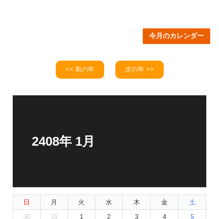
今月のカレンダー
<< 前の年
次の年 >>
2408年 1月
日
月
火
水
木
金
土
30
31
1
2
3
4
5