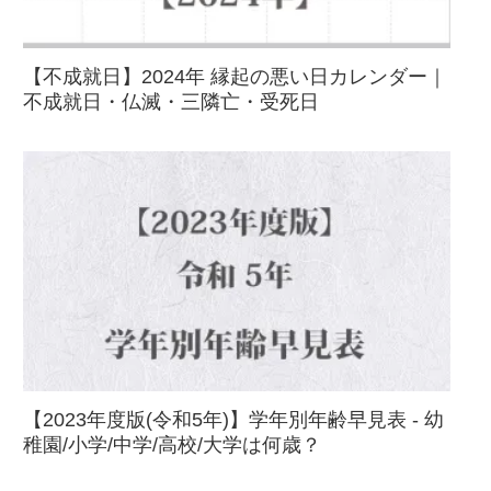
【不成就日】2024年 縁起の悪い日カレンダー｜
不成就日・仏滅・三隣亡・受死日
【2023年度版(令和5年)】学年別年齢早見表 - 幼
稚園/小学/中学/高校/大学は何歳？