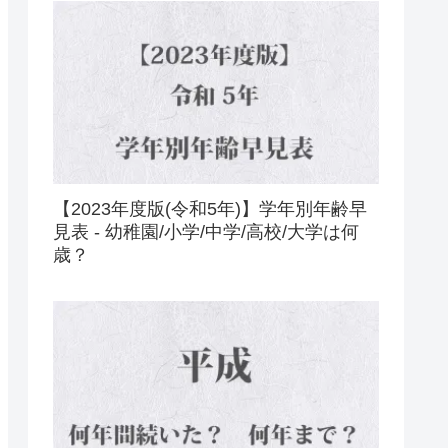
【2023年度版(令和5年)】学年別年齢早
見表 - 幼稚園/小学/中学/高校/大学は何
歳？