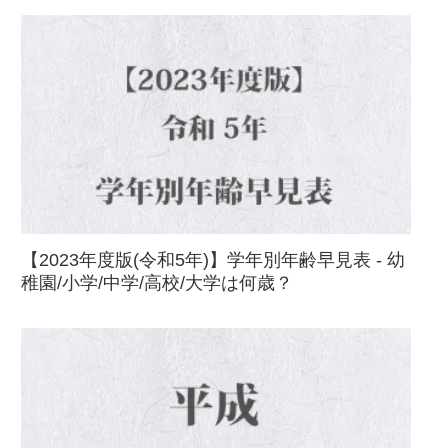
【2023年度版(令和5年)】学年別年齢早見表 - 幼
稚園/小学/中学/高校/大学は何歳？