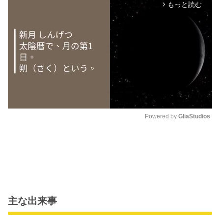
もっと読む
arrow_forward_ios
Powered by 
GliaStudios
M
u
t
e
主な出来事