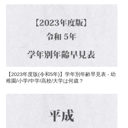
【2023年度版(令和5年)】学年別年齢早見表 - 幼
稚園/小学/中学/高校/大学は何歳？