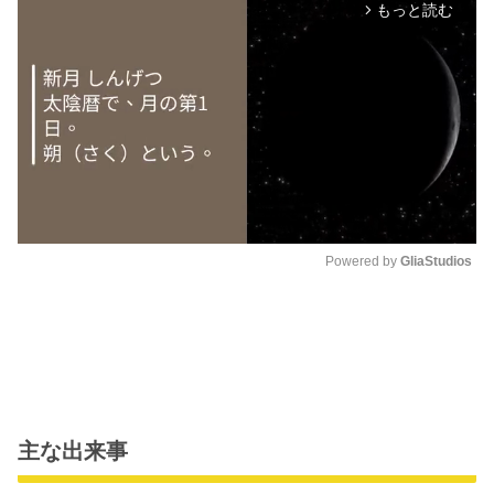
もっと読む
arrow_forward_ios
Powered by 
GliaStudios
M
u
t
e
主な出来事