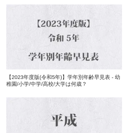
【2023年度版(令和5年)】学年別年齢早見表 - 幼
稚園/小学/中学/高校/大学は何歳？