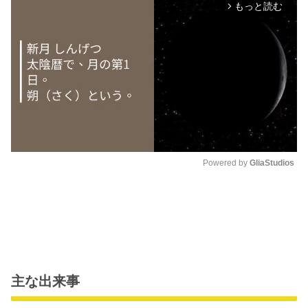
もっと読む
arrow_forward_ios
Powered by 
GliaStudios
M
u
t
e
主な出来事