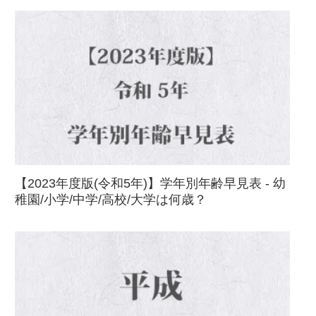
【2023年度版(令和5年)】学年別年齢早見表 - 幼
稚園/小学/中学/高校/大学は何歳？