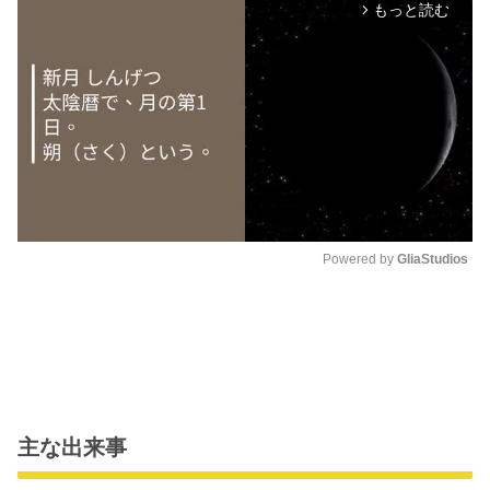
もっと読む
arrow_forward_ios
Powered by 
GliaStudios
M
u
t
e
主な出来事