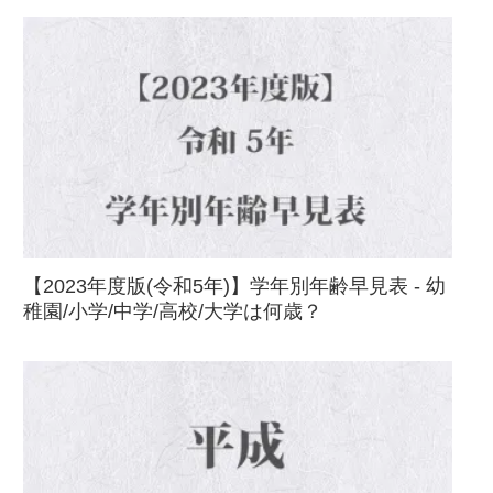
【2023年度版(令和5年)】学年別年齢早見表 - 幼
稚園/小学/中学/高校/大学は何歳？