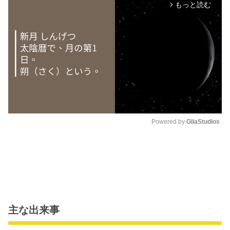
もっと読む
arrow_forward_ios
Powered by 
GliaStudios
M
u
t
e
主な出来事