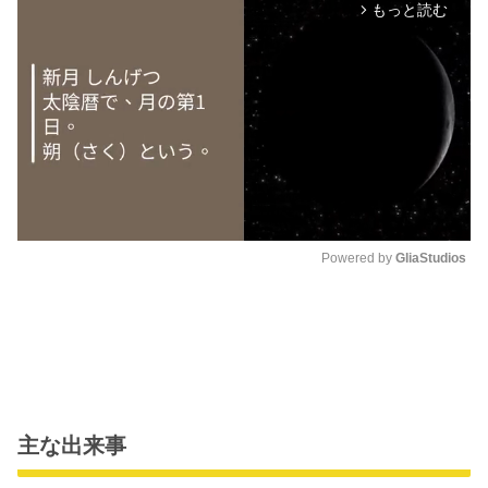
もっと読む
arrow_forward_ios
Powered by 
GliaStudios
M
u
t
e
主な出来事