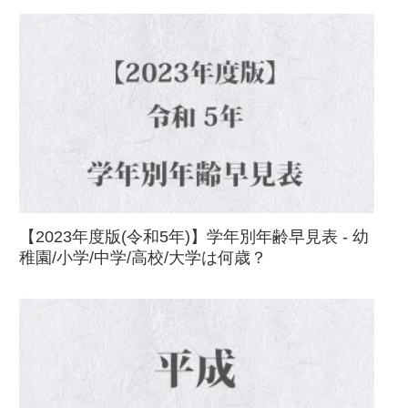
【2023年度版(令和5年)】学年別年齢早見表 - 幼
稚園/小学/中学/高校/大学は何歳？