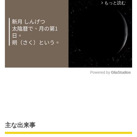
もっと読む
arrow_forward_ios
Powered by 
GliaStudios
M
u
t
e
主な出来事