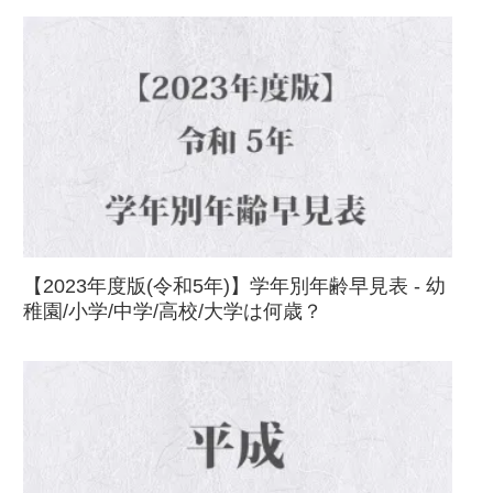
【2023年度版(令和5年)】学年別年齢早見表 - 幼
稚園/小学/中学/高校/大学は何歳？