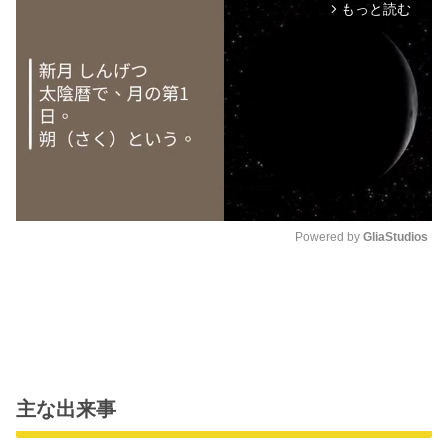
もっと読む
arrow_forward_ios
Powered by 
GliaStudios
M
u
t
e
主な出来事