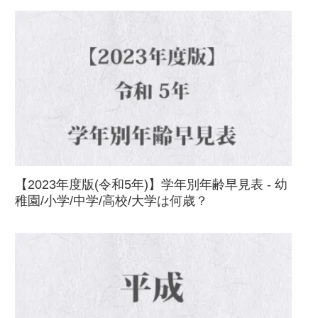
【2023年度版(令和5年)】学年別年齢早見表 - 幼
稚園/小学/中学/高校/大学は何歳？