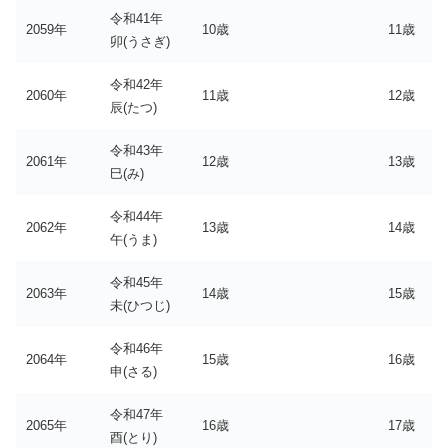
令和41年
2059年
10歳
11歳
卯(うさぎ)
令和42年
2060年
11歳
12歳
辰(たつ)
令和43年
2061年
12歳
13歳
巳(み)
令和44年
2062年
13歳
14歳
午(うま)
令和45年
2063年
14歳
15歳
未(ひつじ)
令和46年
2064年
15歳
16歳
申(さる)
令和47年
2065年
16歳
17歳
酉(とり)