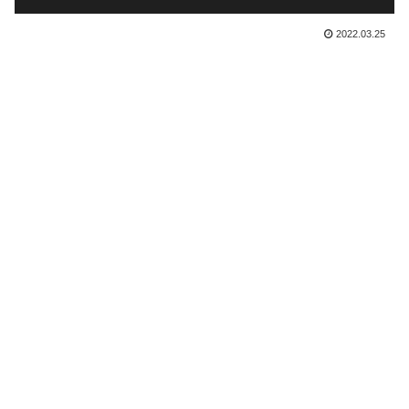
2022.03.25