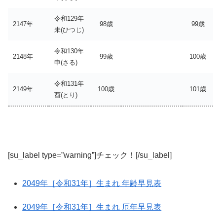
令和129年
2147年
98歳
99歳
未(ひつじ)
令和130年
2148年
99歳
100歳
申(さる)
令和131年
2149年
100歳
101歳
酉(とり)
[su_label type=”warning”]チェック！[/su_label]
2049年［令和31年］生まれ 年齢早見表
2049年［令和31年］生まれ 厄年早見表