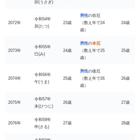
卯(うさぎ)
男性
の前厄
令和54年
2072年
23歳
（数え年で24
24歳
辰(たつ)
歳）
男性
の
本厄
令和55年
2073年
24歳
（数え年で25
25歳
巳(み)
歳）
男性
の後厄
令和56年
2074年
25歳
（数え年で26
26歳
午(うま)
歳）
令和57年
2075年
26歳
27歳
未(ひつじ)
令和58年
2076年
27歳
28歳
申(さる)