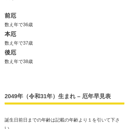
前厄
数え年で36歳
本厄
数え年で37歳
後厄
数え年で38歳
2049年（令和31年）生まれ – 厄年早見表
誕生日前日までの年齢は記載の年齢より１を引いて下さ
い。