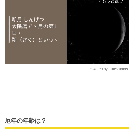
もっと読む
arrow_forward_ios
Powered by 
GliaStudios
M
u
t
e
厄年の年齢は？