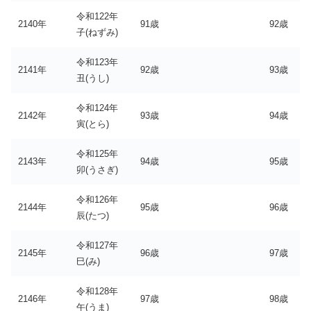
令和122年
2140年
91歳
92歳
子(ねずみ)
令和123年
2141年
92歳
93歳
丑(うし)
令和124年
2142年
93歳
94歳
寅(とら)
令和125年
2143年
94歳
95歳
卯(うさぎ)
令和126年
2144年
95歳
96歳
辰(たつ)
令和127年
2145年
96歳
97歳
巳(み)
令和128年
2146年
97歳
98歳
午(うま)