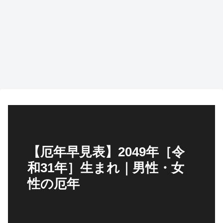
【厄年早見表】2049年［令
和31年］生まれ｜男性・女
性の厄年