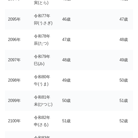
寅(とら)
令和77年
2095年
46歳
47歳
卯(うさぎ)
令和78年
2096年
47歳
48歳
辰(たつ)
令和79年
2097年
48歳
49歳
巳(み)
令和80年
2098年
49歳
50歳
午(うま)
令和81年
2099年
50歳
51歳
未(ひつじ)
令和82年
2100年
51歳
52歳
申(さる)
令和83年