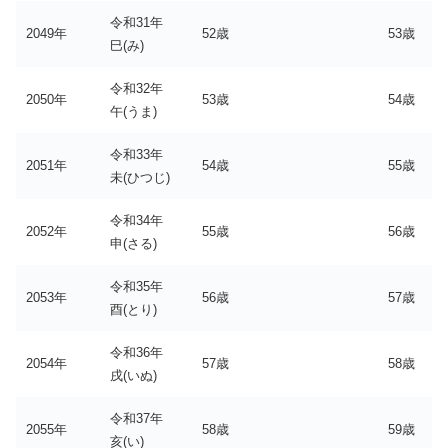
令和31年
2049年
52歳
53歳
巳(み)
令和32年
2050年
53歳
54歳
午(うま)
令和33年
2051年
54歳
55歳
未(ひつじ)
令和34年
2052年
55歳
56歳
申(さる)
令和35年
2053年
56歳
57歳
酉(とり)
令和36年
2054年
57歳
58歳
戌(いぬ)
令和37年
2055年
58歳
59歳
亥(い)