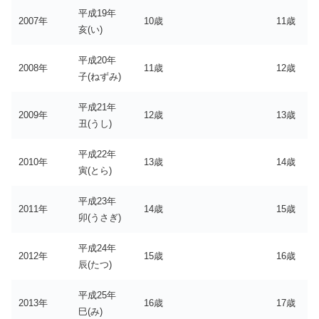
平成19年
2007年
10歳
11歳
亥(い)
平成20年
2008年
11歳
12歳
子(ねずみ)
平成21年
2009年
12歳
13歳
丑(うし)
平成22年
2010年
13歳
14歳
寅(とら)
平成23年
2011年
14歳
15歳
卯(うさぎ)
平成24年
2012年
15歳
16歳
辰(たつ)
平成25年
2013年
16歳
17歳
巳(み)