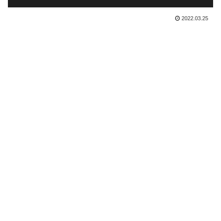
2022.03.25