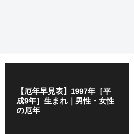
【厄年早見表】1997年［平
成9年］生まれ｜男性・女性
の厄年