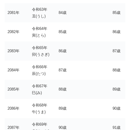
令和63年
2081年
84歳
85歳
丑(うし)
令和64年
2082年
85歳
86歳
寅(とら)
令和65年
2083年
86歳
87歳
卯(うさぎ)
令和66年
2084年
87歳
88歳
辰(たつ)
令和67年
2085年
88歳
89歳
巳(み)
令和68年
2086年
89歳
90歳
午(うま)
令和69年
2087年
90歳
91歳