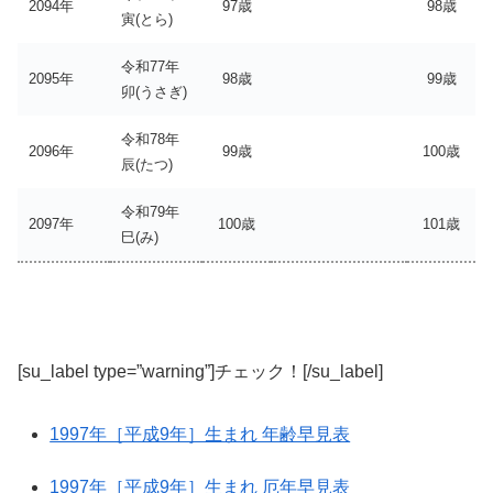
2094年
97歳
98歳
寅(とら)
令和77年
2095年
98歳
99歳
卯(うさぎ)
令和78年
2096年
99歳
100歳
辰(たつ)
令和79年
2097年
100歳
101歳
巳(み)
[su_label type=”warning”]チェック！[/su_label]
1997年［平成9年］生まれ 年齢早見表
1997年［平成9年］生まれ 厄年早見表