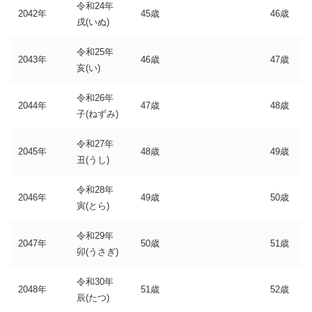
令和24年
2042年
45歳
46歳
戌(いぬ)
令和25年
2043年
46歳
47歳
亥(い)
令和26年
2044年
47歳
48歳
子(ねずみ)
令和27年
2045年
48歳
49歳
丑(うし)
令和28年
2046年
49歳
50歳
寅(とら)
令和29年
2047年
50歳
51歳
卯(うさぎ)
令和30年
2048年
51歳
52歳
辰(たつ)