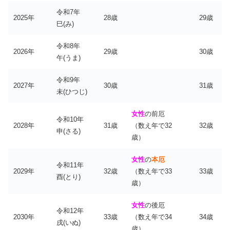
令和7年
2025年
28歳
29歳
巳(み)
令和8年
2026年
29歳
30歳
午(うま)
令和9年
2027年
30歳
31歳
未(ひつじ)
女性
の前厄
令和10年
2028年
31歳
（数え年で32
32歳
申(さる)
歳）
女性
の
本厄
令和11年
2029年
32歳
（数え年で33
33歳
酉(とり)
歳）
女性
の後厄
令和12年
2030年
33歳
（数え年で34
34歳
戌(いぬ)
歳）