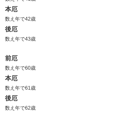
本厄
数え年で42歳
後厄
数え年で43歳
前厄
数え年で60歳
本厄
数え年で61歳
後厄
数え年で62歳