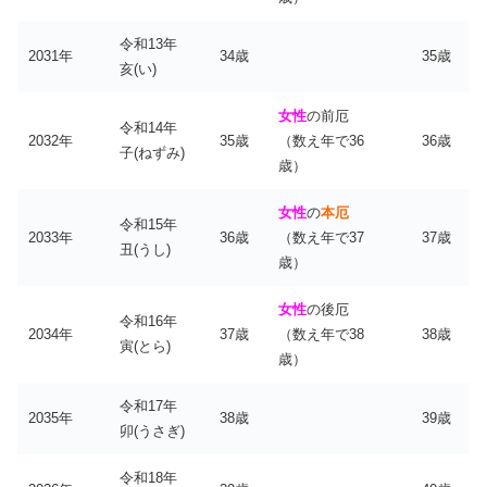
令和13年
2031年
34歳
35歳
亥(い)
女性
の前厄
令和14年
2032年
35歳
（数え年で36
36歳
子(ねずみ)
歳）
女性
の
本厄
令和15年
2033年
36歳
（数え年で37
37歳
丑(うし)
歳）
女性
の後厄
令和16年
2034年
37歳
（数え年で38
38歳
寅(とら)
歳）
令和17年
2035年
38歳
39歳
卯(うさぎ)
令和18年