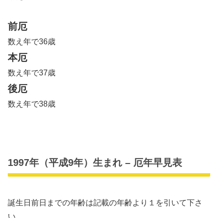
前厄
数え年で36歳
本厄
数え年で37歳
後厄
数え年で38歳
1997年（平成9年）生まれ – 厄年早見表
誕生日前日までの年齢は記載の年齢より１を引いて下さ
い。