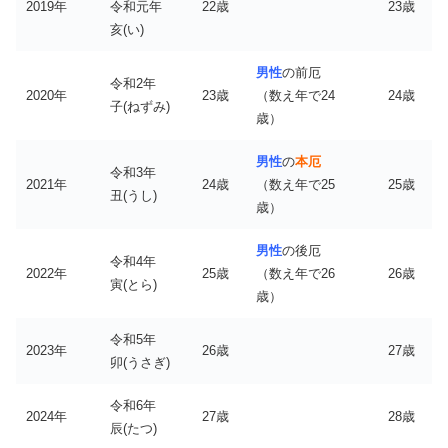
2019年
令和元年
22歳
23歳
亥(い)
男性
の前厄
令和2年
2020年
23歳
（数え年で24
24歳
子(ねずみ)
歳）
男性
の
本厄
令和3年
2021年
24歳
（数え年で25
25歳
丑(うし)
歳）
男性
の後厄
令和4年
2022年
25歳
（数え年で26
26歳
寅(とら)
歳）
令和5年
2023年
26歳
27歳
卯(うさぎ)
令和6年
2024年
27歳
28歳
辰(たつ)