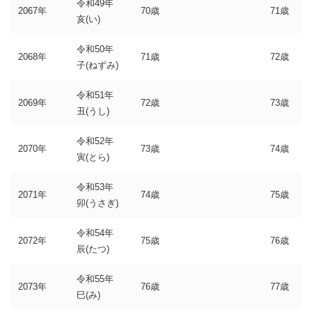
令和49年
2067年
70歳
71歳
亥(い)
令和50年
2068年
71歳
72歳
子(ねずみ)
令和51年
2069年
72歳
73歳
丑(うし)
令和52年
2070年
73歳
74歳
寅(とら)
令和53年
2071年
74歳
75歳
卯(うさぎ)
令和54年
2072年
75歳
76歳
辰(たつ)
令和55年
2073年
76歳
77歳
巳(み)